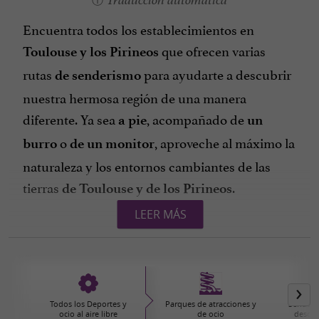
Traducción automática
Encuentra todos los establecimientos en
que ofrecen varias
Toulouse y los Pirineos
rutas
para ayudarte a descubrir
de senderismo
nuestra hermosa región de una manera
diferente. Ya sea
, acompañado de
a pie
un
o
, aproveche al máximo la
burro
de un monitor
naturaleza y los entornos cambiantes de las
tierras
.
de Toulouse y de los Pirineos
LEER MÁS
¡Os deseamos felices caminatas en
Toulouse y
!
los Pirineos
Todos los Deportes y
Parques de atracciones y
Senderi
ocio al aire libre
de ocio
descub