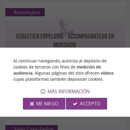
Roumengoux
SEBASTIEN ERPELDING - ACCOMPAGNATEUR EN
MONTAGNE
Al continuar navegando, autoriza al depósito de
cookies de terceros con fines de
medición de
Montclar-de-Comminges
audiencia
. Algunas páginas del sitio ofrecen
vídeos
cuyas plataformas también depositan cookies.
MÁS INFORMACIÓN
Randonnée guidée en Moto électrique
ME NIEGO
ACCEPTO
Saint-Lary-Soulan