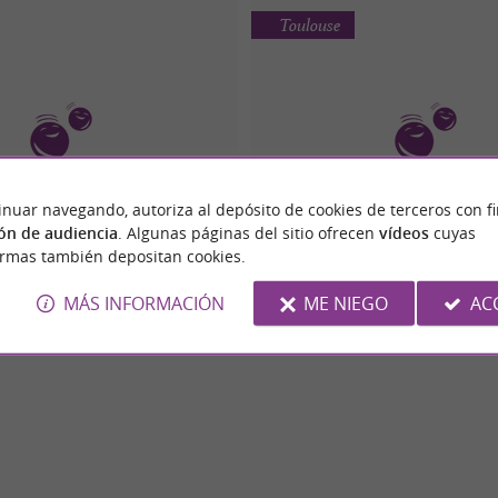
Toulouse
inuar navegando, autoriza al depósito de cookies de terceros con f
LOUSE FONTAINE CLUB
ATHLETICO TOULOUSE FOOTB
ón de audiencia
. Algunas páginas del sitio ofrecen
vídeos
cuyas
ormas también depositan cookies.
MÁS INFORMACIÓN
ME NIEGO
AC