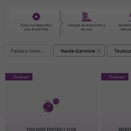
Todos los Deportes y
Parques de atracciones y
Senderi
ocio al aire libre
de ocio
descub
Palabra clave...
Haute-Garonne
Toulou
Toulouse
Toulouse
TOULOUSE FOOTBALL CLUB
MONTA