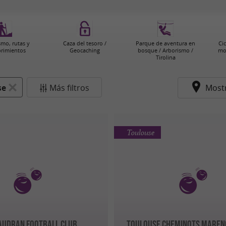
smo, rutas y
Caza del tesoro /
Parque de aventura en
Cic
rimientos
Geocaching
bosque / Arborismo /
mo
Tirolina
se
Más filtros
Most
Toulouse
UDRAN FOOTBALL CLUB
TOULOUSE CHEMINOTS MAREN