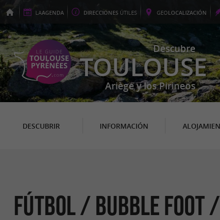
LA
AGENDA
DIRECCIONES
ÚTILES
GEO
LOCALIZACIÓN
Descubre
TOULOUSE
Ariège y los Pirineos
DESCUBRIR
INFORMACIÓN
ALOJAMIE
Fútbol / Bubble Foot 