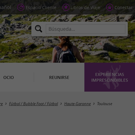
Espacio Cliente
Libros de Viaje
Conectar
EXPERIENCIAS
OCIO
REUNIRSE
IMPRESCINDIBLES
Masquer la carte
re
Fútbol / Bubble Foot / Fútbol
Haute-Garonne
Toulouse