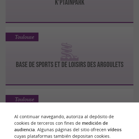
K'ptainpark
Toulouse
BASE DE SPORTS ET DE LOISIRS DES ARGOULETS
Toulouse
Al continuar navegando, autoriza al depósito de
cookies de terceros con fines de
medición de
BASE DE SPORTS ET DE LOISIRS DE PECH DAVID
audiencia
. Algunas páginas del sitio ofrecen
vídeos
cuyas plataformas también depositan cookies.