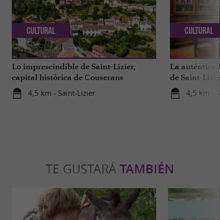
Cultural
Cultural
Lo imprescindible de Saint-Lizier,
La auténtica 
capital histórica de Couserans
de Saint-Lizie
de Francia
4,5 km - Saint-Lizier
4,5 km - S
TE GUSTARÁ
TAMBIÉN