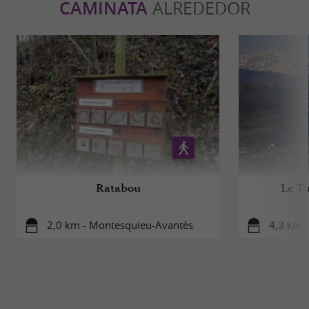
CAMINATA
ALREDEDOR
Ratabou
Le Tu
2,0 km - Montesquieu-Avantès
4,3 km -