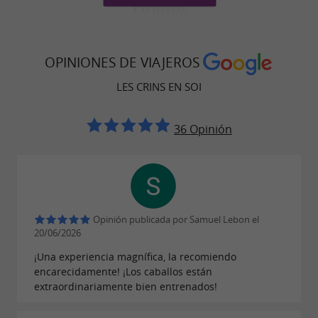
Pirineos
Les Crins En Soi ofrece una variedad de
actividades ecuestres adaptadas a todos los
OPINIONES DE VIAJEROS
niveles:
LES CRINS EN SOI
descubra los magníficos
Paseos a caballo:
paisajes de Couserans y Ariège a caballo.
36 Opinión
disfruta de tranquilos y
Paseos a caballo:
enriquecedores paseos a las puertas de los
Pirineos.
Aprende a montar a
Clases de equitación:
Opinión publicada por Samuel Lebon el
20/06/2026
caballo con suavidad y delicadeza en un
¡Una experiencia magnífica, la recomiendo
entorno idílico
encarecidamente! ¡Los caballos están
extraordinariamente bien entrenados!