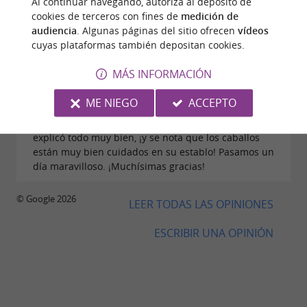
Al continuar navegando, autoriza al depósito de
Opinión publicada por mai el 19/04/2026
cookies de terceros con fines de
medición de
audiencia
. Algunas páginas del sitio ofrecen
vídeos
Mis hijos tuvieron una clase particular con Florence,
cuyas plataformas también depositan cookies.
¡fue fantástica! Prestó atención a cada detalle y
explicó todo con claridad para asegurarse de que
MÁS INFORMACIÓN
los niños lo entendieran. También reservamos un
paseo a caballo de 3 horas, pero llegamos 30
ME NIEGO
ACCEPTO
minutos tarde, así que solo duró una hora. La
preparación fue un poco larga, pero Florence lo
explicó todo muy bien, ¡y se nota que los caballos
están muy bien cuidados en su establo! Pasamos un
día maravilloso. ¡Muchísimas gracias!
© Google 2026
LEER TODAS LAS OPINIONES
ESCRIBIR UNA OPINIÓN