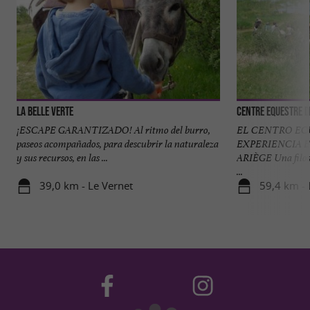
La Belle Verte
Centre Equestre d
¡ESCAPE GARANTIZADO! Al ritmo del burro,
EL CENTRO EC
paseos acompañados, para descubrir la naturaleza
EXPERIENCIA 
y sus recursos, en las ...
ARIÈGE Una filoso
...
39,0 km - Le Vernet
59,4 km - 