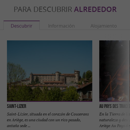
PARA DESCUBRIR
ALREDEDOR
Descubrir
Información
Alojamiento
Saint-Lizier
Au Pays des Trace
Saint-Lizier, situada en el corazón de Couserans
En la Tierra de la
en Ariège, es una ciudad con un rico pasado,
naturaleza y desc
antaño sede ...
Ariège Au Pays des 