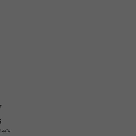
7
S
0.22"E