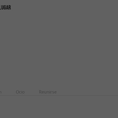
 LUGAR
n
Ocio
Reunirse