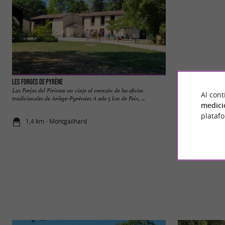
Les Forges de Pyrène
Foix
Las Forjas del Pirineo: un viaje al corazón de los oficios
Foix es una encant
Al cont
tradicionales de Ariège-Pyrénées A solo 5 km de Foix, ...
de los Pirineos, a u
medici
plataf
1,4 km - Montgailhard
4,5 km - Foi