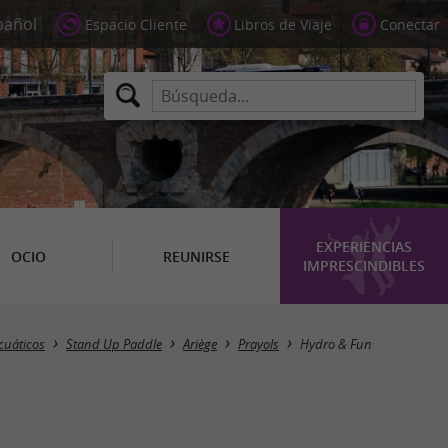
Espacio Cliente
Libros de Viaje
Conectar
EXPERIENCIAS
OCIO
REUNIRSE
IMPRESCINDIBLES
cuáticos
Stand Up Paddle
Ariège
Prayols
Hydro & Fun