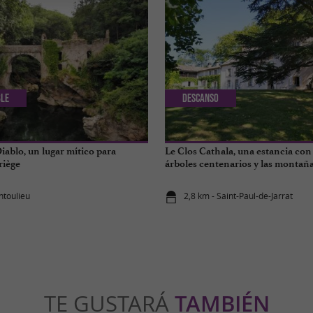
ble
Descanso
iablo, un lugar mítico para
Le Clos Cathala, una estancia con
riège
árboles centenarios y las montaña
ntoulieu
2,8 km - Saint-Paul-de-Jarrat
TE GUSTARÁ
TAMBIÉN