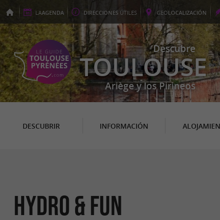
LA
AGENDA
DIRECCIONES
ÚTILES
GEO
LOCALIZACIÓN
Descubre
TOULOUSE
Ariège y los Pirineos
DESCUBRIR
INFORMACIÓN
ALOJAMIE
Hydro & Fun