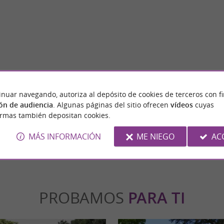
Le château de Foix
adora ciudad medieval situada en el corazón
El castillo de Foix, emblema de la ciudad de 
inuar navegando, autoriza al depósito de cookies de terceros con f
na hora en coche desde Toulouse. ...
un monumento histórico de gran importancia
ón de audiencia
. Algunas páginas del sitio ofrecen
vídeos
cuyas
ormas también depositan cookies.
x
4,7 km - Foix
MÁS INFORMACIÓN
ME NIEGO
AC
PROBAMOS
PARA TI