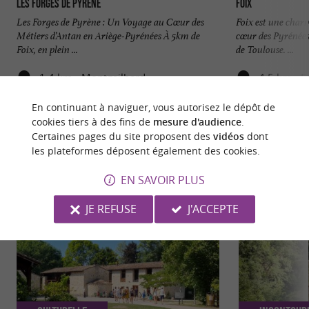
Les Forges de Pyrène
Foix
Les Forges de Pyrène : Un Voyage au Cœur des
Foix est une char
Métiers d’Antan en Ariège-Pyrénées À 5km de
cœur des Pyrénées
Foix, en plein ...
de Toulouse. ...
1,4 km - Montgailhard
4,5 km - F
En continuant à naviguer, vous autorisez le dépôt de
cookies tiers à des fins de
mesure d'audience
.
Certaines pages du site proposent des
vidéos
dont
les plateformes déposent également des cookies.
NOUS AVONS TESTÉ
POUR VOUS
EN SAVOIR PLUS
JE REFUSE
J'ACCEPTE