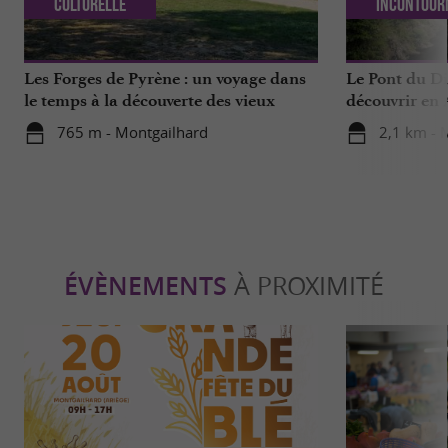
Culturelle
Incontour
Les Forges de Pyrène : un voyage dans
Le Pont du Di
le temps à la découverte des vieux
découvrir en 
métiers
765 m - Montgailhard
2,1 km - 
ÉVÈNEMENTS
À PROXIMITÉ