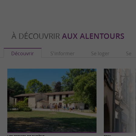
À DÉCOUVRIR
AUX ALENTOURS
Découvrir
S'informer
Se loger
Se r