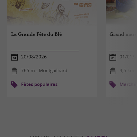
La Grande Fête du Blé
Grand march
20/08/2026
01/01/2
765 m - Montgailhard
4,5 km -
Fêtes populaires
Marché