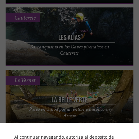
Cauterets
LES ALIAS
Barranquismo en los Gaves pirenaicos en
Cauterets
Le Vernet
La Belle Verte
Paseo en canoa por un entorno bucólico en
Ariège
Al continuar navegando, autoriza al depósito de