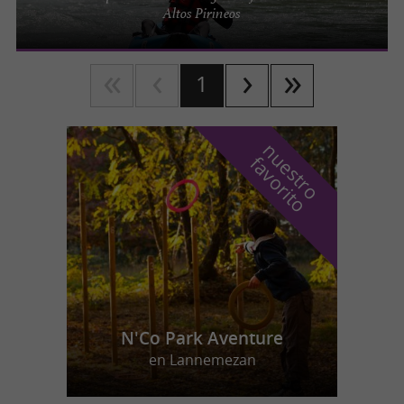
Altos Pirineos
1
n
u
e
s
t
r
o
a
v
o
r
i
t
f
o
N'Co Park Aventure
en Lannemezan