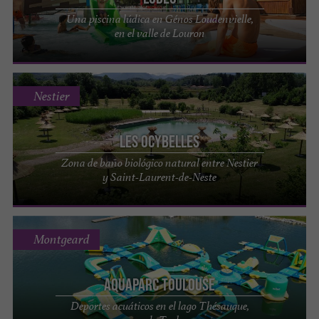
Una piscina lúdica en Génos Loudenvielle,
en el valle de Louron
Nestier
Les Ocybelles
Zona de baño biológico natural entre Nestier
y Saint-Laurent-de-Neste
Montgeard
Aquaparc Toulouse
Deportes acuáticos en el lago Thésauque,