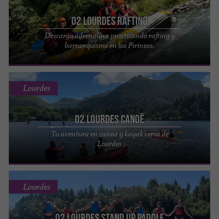
O2 Lourdes Rafting
Descarga adrenalina practicando rafting y
barranquismo en los Pirineos.
Lourdes
O2 Lourdes Canoë
Tu aventura en canoa y kayak cerca de
Lourdes
Lourdes
O2 Lourdes Stand Up Paddle