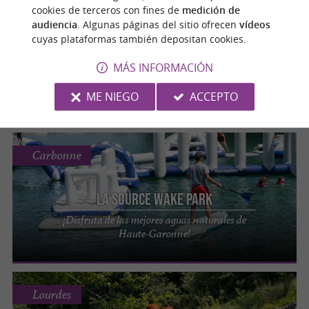
Foix
cookies de terceros con fines de
medición de
audiencia
. Algunas páginas del sitio ofrecen
vídeos
cuyas plataformas también depositan cookies.
La Belle Verte - Rafting
MÁS INFORMACIÓN
Rafting y canoa en los pies de los Pirineos y
el Castillo de Foix.
ME NIEGO
ACCEPTO
Carbonne
La Source Wake Park
¡Disfruta de las mejores aguas naturales de
Haute-Garonne!
Lourdes