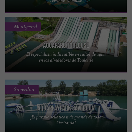
cerca de Toulouse
Montgeard
Aquaparc Toulouse
El especialista indiscutible en saltos de agua
en los alrededores de Toulouse
Saverdun
Aquaplaypark Saverdun
¡El parque acuático más grande de toda
Occitania!