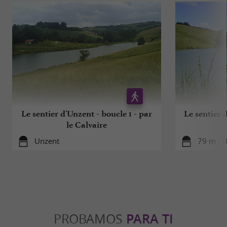
Le sentier d'Unzent - boucle 1 - par
Le sentier 
le Calvaire
Unzent
79 m - 
PROBAMOS
PARA TI