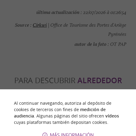
última actualización :
22/07/2026 à 01:26:54
Source :
Cirkwi
| Office de Tourisme des Portes d'Ariège
Pyrénées
autor de la foto :
OT PAP
PARA DESCUBRIR
ALREDEDOR
Descubrir
Información
Alojamiento
Al continuar navegando, autoriza al depósito de
cookies de terceros con fines de
medición de
audiencia
. Algunas páginas del sitio ofrecen
vídeos
cuyas plataformas también depositan cookies.
MÁS INFORMACIÓN