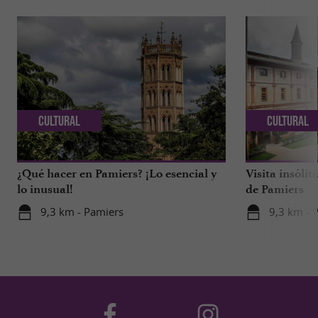
Cultural
Cultural
¿Qué hacer en Pamiers? ¡Lo esencial y
Visita insóli
lo inusual!
de Pamiers
9,3 km - Pamiers
9,3 km - 