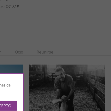
to :
OT PAP
n
Ocio
Reunirse
ines de
CEPTO