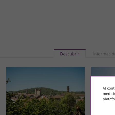
Descubrir
Informació
Al cont
medici
plataf