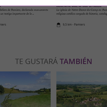
s
Église Notre-Dame-du-Camp de Pamiers
rdeliers de Pamiers, declarada monumento
La iglesia de Notre-Dame-du-Camp en Pamie
 un testigo importante de la ...
religioso católico cargado de historia, catalo
miers
9,5 km - Pamiers
TE GUSTARÁ
TAMBIÉN