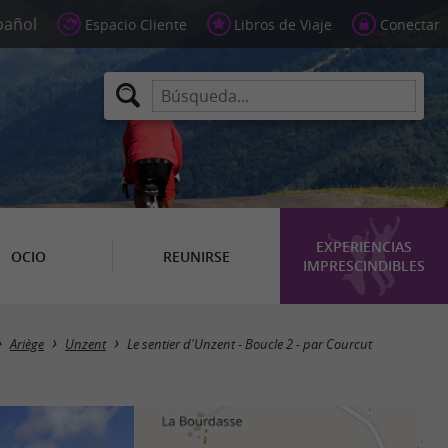
Espacio Cliente
Libros de Viaje
Conectar
EXPERIENCIAS
OCIO
REUNIRSE
IMPRESCINDIBLES
Ariège
Unzent
Le sentier d'Unzent - Boucle 2 - par Courcut