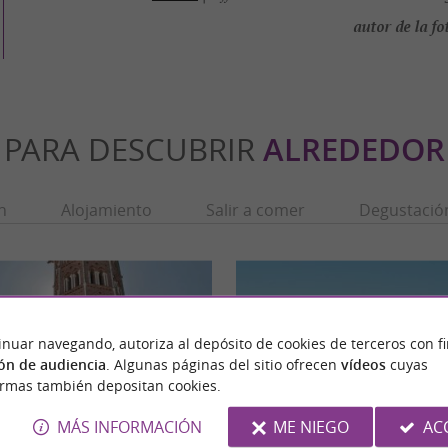
autor de la fo
PARA DESCUBRIR
ALREDEDOR
n
Alojamiento
Salir a comer
Degustació
inuar navegando, autoriza al depósito de cookies de terceros con f
ón de audiencia
. Algunas páginas del sitio ofrecen
vídeos
cuyas
ormas también depositan cookies.
MÁS INFORMACIÓN
ME NIEGO
AC