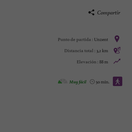
Compartir
Unzent
Punto de partida :
3,2 km
Distancia total :
88 m
Elevación :
Caminata :
Muy fácil
50 min.