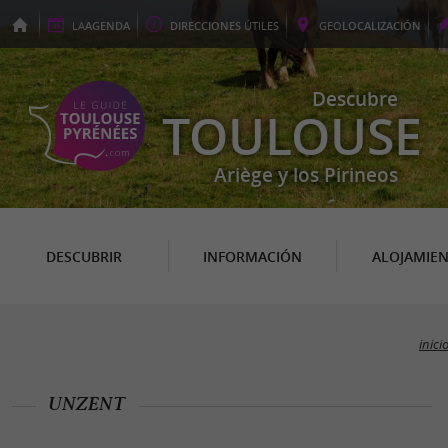
LA
AGENDA
DIRECCIONES
ÚTILES
GEO
LOCALIZACIÓN
Descubre
TOULOUSE
Ariège y los Pirineos
DESCUBRIR
INFORMACIÓN
ALOJAMIE
inici
UNZENT