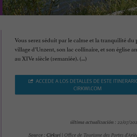
Vous serez séduit par le calme et la tranquilité du 
village d’Unzent, son lac collinaire, et son église a
au XIVe siècle (remaniée). (...)
ACCEDE A LOS DETALLES DE ESTE ITINERARI
CIRKWI.COM
última actualización :
22/07/202
Source :
Cirkwi
| Office de Tourisme des Portes d'Ari