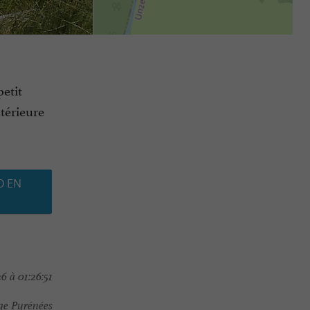
petit
ntérieure
O EN
6 à 01:26:51
ège Pyrénées