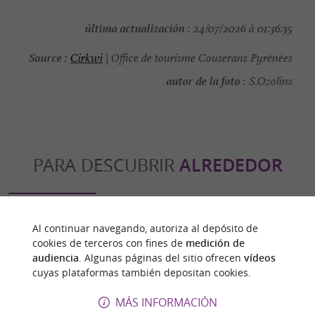
última actualización :
24/07/2026 à 01:36:35
Source :
Cirkwi
| Office de tourisme Couserans Pyrénées
autor de la foto :
S.Ozolins
PARA DESCUBRIR
ALREDEDOR
Descubrir
Información
Alojamiento
Al continuar navegando, autoriza al depósito de
cookies de terceros con fines de
medición de
audiencia
. Algunas páginas del sitio ofrecen
vídeos
cuyas plataformas también depositan cookies.
MÁS INFORMACIÓN