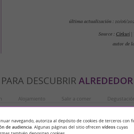
última actualización :
10/06/202
Source :
Cirkwi
|
autor de la
PARA DESCUBRIR
ALREDEDOR
n
Alojamiento
Salir a comer
Degustació
inuar navegando, autoriza al depósito de cookies de terceros con f
ón de audiencia
. Algunas páginas del sitio ofrecen
vídeos
cuyas
ormas también depositan cookies.