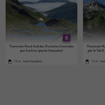
Traversée Nord-Sud des Pyrénées Centrales
Traversée N
par Luchon (partie française)
par le Val 
15 m - Saint-Gaudens
15 m - Sa