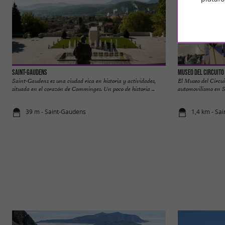
Saint-Gaudens
Museo del Circuito
Saint-Gaudens es una ciudad rica en historia y actividades,
El Museo del Circui
situada en el corazón de Comminges. Un poco de historia ...
automovilismo en Sa
39 m - Saint-Gaudens
1,4 km - Sa