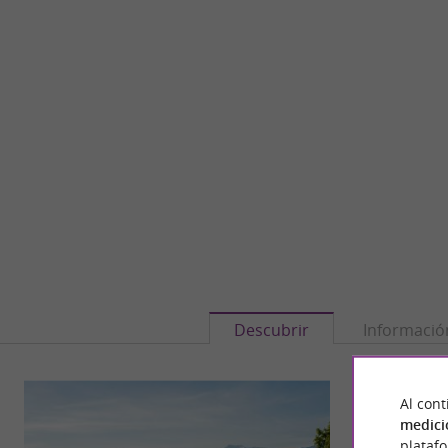
Descubrir
Informació
Al cont
medici
plataf