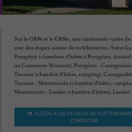
Sur le GR86 et le GR861, une randonnée variée de 
avec des étapes autour de 20 kilomètres : Saint-G
Proupiary (chambres d'hôtes à Proupiary, Arnau
ou Cazeneuve-Montaut), Proupiary - Cassagnabèr
Tournas (chambre d'hôtes, camping), Cassagnabè
Tournas - Montmaurin (chambre d'hôtes, camping
Montmaurin - Loudet (chambre d'hôtes), Loudet - (
ACCEDE A LOS DETALLES DE ESTE ITINERARI
CIRKWI.COM