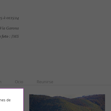
5 à 01:15:24
 Via Garona
 foto :
JMS
n
Ocio
Reunirse
ines de