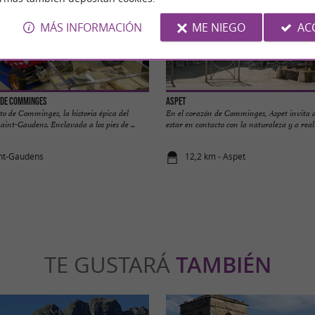
MÁS INFORMACIÓN
ME NIEGO
AC
 de Comminges
Aspet
to de Comminges, la historia épica del
En el corazón de Comminges, Aspet invita a 
int-Gaudens. Enclavada a los pies de ...
estar en contacto con la naturaleza y a realiz
int-Gaudens
12,2 km - Aspet
TE GUSTARÁ
TAMBIÉN