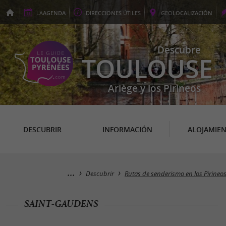
LA
AGENDA
DIRECCIONES
ÚTILES
GEO
LOCALIZACIÓN
Descubre
TOULOUSE
Ariège y los Pirineos
DESCUBRIR
INFORMACIÓN
ALOJAMIE
Descubrir
Rutas de senderismo en los Pirineo
SAINT-GAUDENS