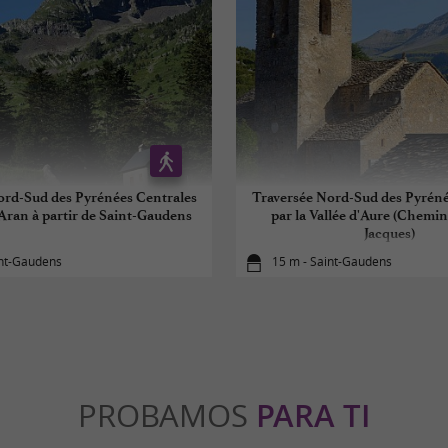
ord-Sud des Pyrénées Centrales
Traversée Nord-Sud des Pyréné
d'Aran à partir de Saint-Gaudens
par la Vallée d'Aure (Chemin
Jacques)
int-Gaudens
15 m - Saint-Gaudens
PROBAMOS
PARA TI