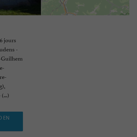
6 jours
audens -
d-Guilhem
e-
re-
),
...)
O EN