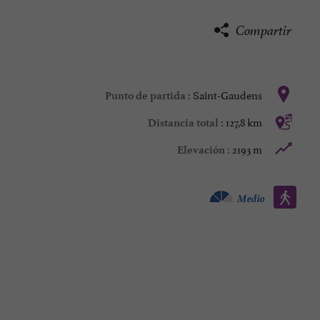
Compartir
Saint-Gaudens
Punto de partida :
127,8 km
Distancia total :
2193 m
Elevación :
Caminata :
Medio