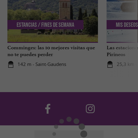
Estancias / Fines de semana
Mis deseos
Comminges: las 10 mejores visitas que
Las estacione
no te puedes perder
Pirineos
142 m - Saint-Gaudens
25,3 km -