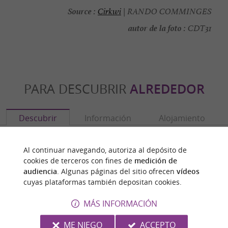
Source :
Cirkwi
| RANDO COMMINGES
autor de la foto :
CDT31
PARA DESCUBRIR
ALREDEDOR
Descubrir
Información
Alojamiento
Al continuar navegando, autoriza al depósito de
cookies de terceros con fines de
medición de
audiencia
. Algunas páginas del sitio ofrecen
vídeos
cuyas plataformas también depositan cookies.
MÁS INFORMACIÓN
ME NIEGO
ACCEPTO