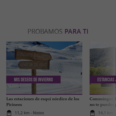
PROBAMOS
PARA TI
Mis deseos de invierno
Estancias 
Las estaciones de esquí nórdico de los
Comminges: la
Pirineos
no te puedes 
11,2 km - Nistos
14,1 km -