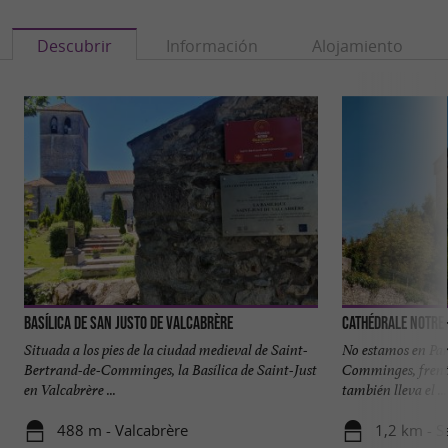
Descubrir
Información
Alojamiento
Basílica de San Justo de Valcabrère
Situada a los pies de la ciudad medieval de Saint-
No estamos en Par
Bertrand-de-Comminges, la Basílica de Saint-Just
Comminges, frente
en Valcabrère ...
también lleva el ...
488 m - Valcabrère
1,2 km - S