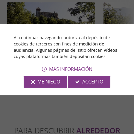
Al continuar navegando, autoriza al depósito de
cookies de terceros con fines de
medición de
audiencia
. Algunas páginas del sitio ofrecen
vídeos
cuyas plataformas también depositan cookies.
PC 14 - LA VALLÉE DE LABAT
La va
MÁS INFORMACIÓN
ME NIEGO
ACCEPTO
15 m - Valcabrère
41 m - V
PARA DESCUBRIR
ALREDEDOR