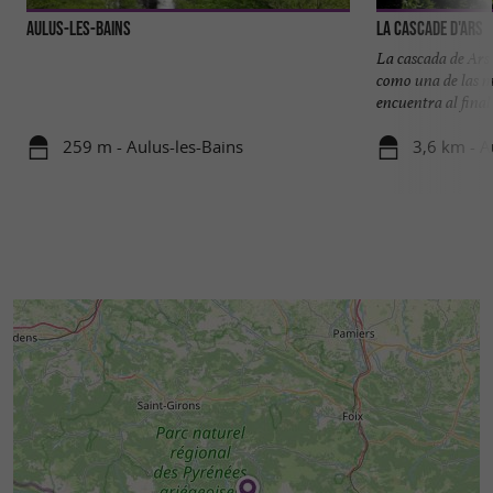
Aulus-les-Bains
La Cascade d'Ars
La cascada de Ars
como una de las má
encuentra al final .
259 m - Aulus-les-Bains
3,6 km - A