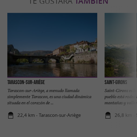
TE GUSTARÁ
TAMBIÉN
Tarascon-sur-Ariège
Saint-Girons
Tarascon-sur-Ariège, a menudo llamada
Saint-Girons es la
simplemente Tarascon, es una ciudad dinámica
pueblo está rodead
situada en el corazón de ...
montañas y valles 
22,4 km - Tarascon-sur-Ariège
26,8 km - 