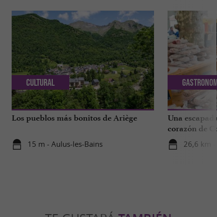
Cultural
Gastronom
Los pueblos más bonitos de Ariège
Una escapada
corazón de Co
delicioso en 
15 m - Aulus-les-Bains
26,6 km -