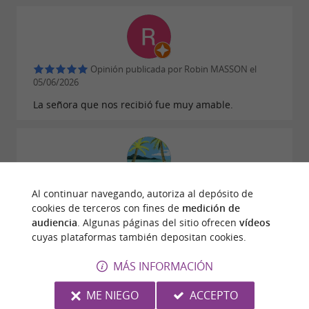
Opinión publicada por Robin MASSON el
05/06/2026
La señora que nos recibió fue muy amable.
Opinión publicada por Sandrine Ravin el
Al continuar navegando, autoriza al depósito de
24/07/2025
cookies de terceros con fines de
medición de
audiencia
. Algunas páginas del sitio ofrecen
vídeos
Una bienvenida muy agradable, excelentes consejos
cuyas plataformas también depositan cookies.
y ¡todo con una sonrisa!
MÁS INFORMACIÓN
© Google 2026
LEER TODAS LAS OPINIONES
ME NIEGO
ACCEPTO