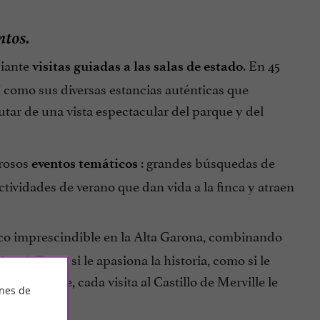
ntos.
diante
. En 45
visitas guiadas a las salas de estado
sí como sus diversas estancias auténticas que
tar de una vista espectacular del parque y del
rosos
: grandes búsquedas de
eventos temáticos
ctividades de verano que dan vida a la finca y atraen
ico imprescindible en la Alta Garona, combinando
nal. Tanto si le apasiona la historia, como si le
 Toulouse, cada visita al Castillo de Merville le
ines de