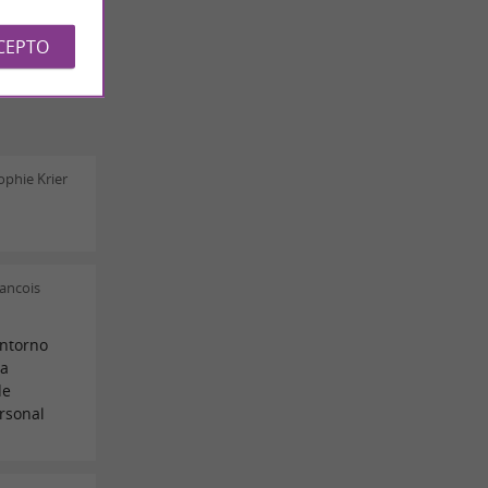
CEPTO
phie Krier
ancois
entorno
ra
de
rsonal