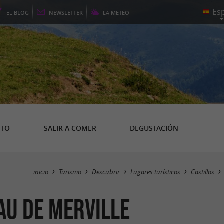
EL
BLOG
NEWSLETTER
LA
METEO
NTO
SALIR A COMER
DEGUSTACIÓN
inicio
Turismo
Descubrir
Lugares turísticos
Castillos
au de Merville