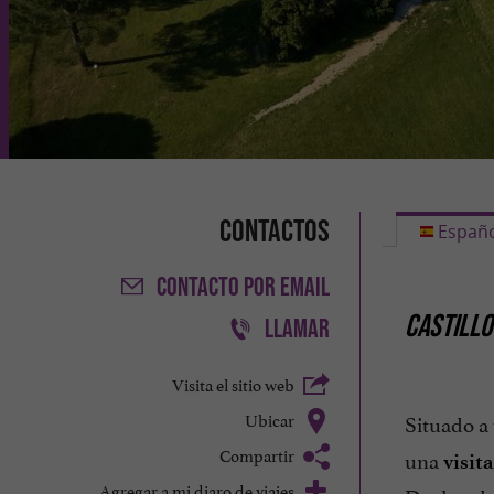
Contactos
Españo
CONTACTO
POR EMAIL
CASTILLO
LLAMAR
Visita el sitio web
Ubicar
Situado a 
Compartir
una
visit
Agregar a mi diaro de viajes