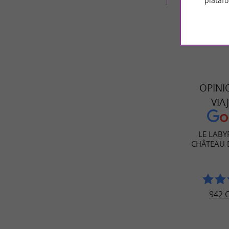
plataf
OPINI
VIA
LE LABY
CHÂTEAU 
942 