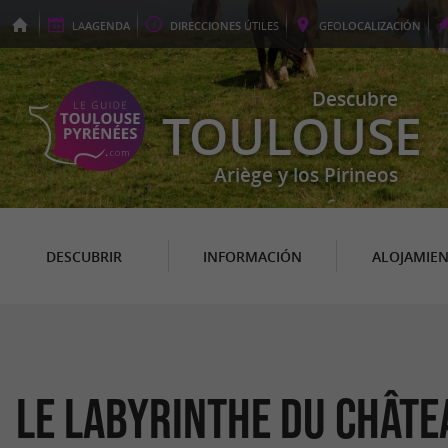
LA
AGENDA
DIRECCIONES
ÚTILES
GEO
LOCALIZACIÓN
Descubre
TOULOUSE
Ariège y los Pirineos
DESCUBRIR
INFORMACIÓN
ALOJAMIE
Le Labyrinthe du Châte