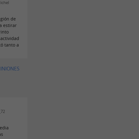
ichel
egión de
 estirar
rinto
actividad
tó tanto a
PINIONES
_72
media
as