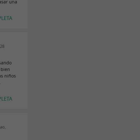
pasar una
PLETA
s28
nsando
 bien
os niños
.
PLETA
ao,