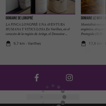
Domaine de Longpré
Domaine Le Montal
LA FINCA LONGPRÉ: UNA AVENTURA
Montaltais encarn
HUMANA Y VITICULOSA En Varilhes, en el
orgánico, etiquet
corazón de la región de Ariège, el Domaine ...
Protegida (IGP) ...
9,7 km - Varilhes
17,8 km -