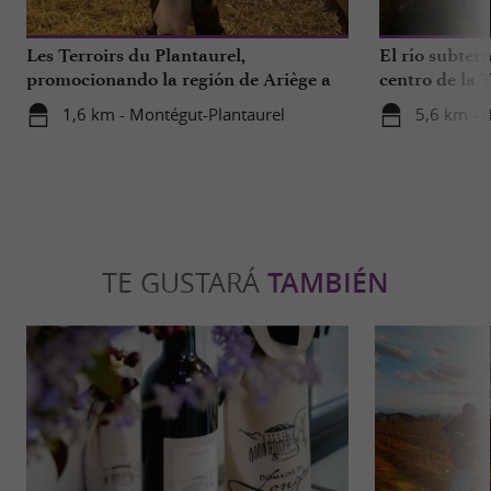
Les Terroirs du Plantaurel,
El río subter
promocionando la región de Ariège a
centro de la 
través del compromiso social
1,6 km - Montégut-Plantaurel
5,6 km - 
TE GUSTARÁ
TAMBIÉN