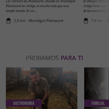
Les Terroirs du Plantaurel, situado en Montégut-
El Parque Natural 
Plantaurel en Ariège, es mucho más que una
Ariège tiene como 
simple tienda. Es un ...
de las montañas de 
2,9 km - Montégut-Plantaurel
7,6 km - M
PROBAMOS
PARA TI
Gastronomia
Familial