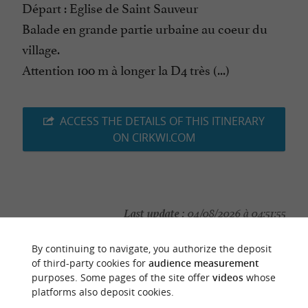
Départ : Eglise de Saint Sauveur
Balade en grande partie urbaine au coeur du
village.
Attention 100 m à longer la D4 très (...)
ACCESS THE DETAILS OF THIS ITINERARY
ON CIRKWI.COM
Last update :
04/08/2026 à 04:51:55
Source :
Cirkwi
| Haute-Garonne Tourisme
By continuing to navigate, you authorize the deposit
Photo credit :
of third-party cookies for
audience measurement
Club Photo de Fronton
purposes. Some pages of the site offer
videos
whose
platforms also deposit cookies.