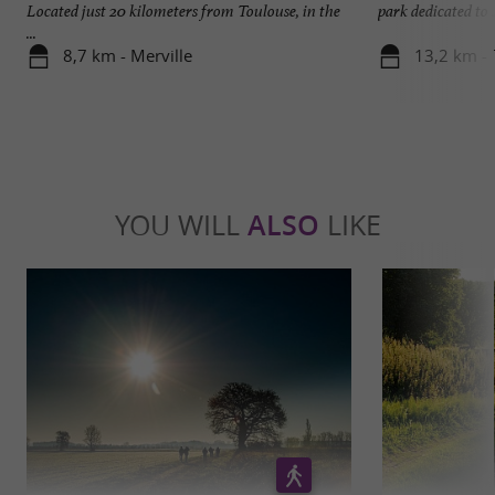
Located just 20 kilometers from Toulouse, in the
park dedicated to .
...
8,7 km - Merville
13,2 km -
YOU WILL
ALSO
LIKE