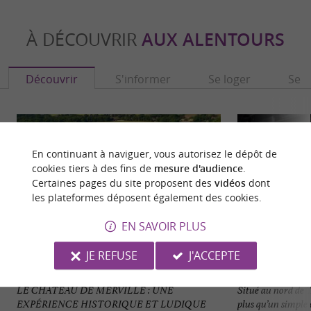
À DÉCOUVRIR
AUX ALENTOURS
Découvrir
S'informer
Se loger
Se r
En continuant à naviguer, vous autorisez le dépôt de
cookies tiers à des fins de
mesure d'audience
.
Certaines pages du site proposent des
vidéos
dont
les plateformes déposent également des cookies.
EN SAVOIR PLUS
JE REFUSE
J'ACCEPTE
Le Labyrinthe du Château de Merville
DefiKart
LE CHÂTEAU DE MERVILLE : UNE
Situé au nord de
EXPÉRIENCE HISTORIQUE ET LUDIQUE
plus qu’un simple c