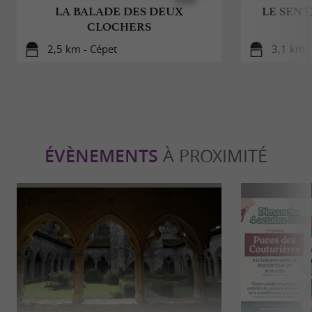
LA BALADE DES DEUX
LE SENT
CLOCHERS
2,5 km - Cépet
3,1 km -
ÉVÈNEMENTS
À PROXIMITÉ