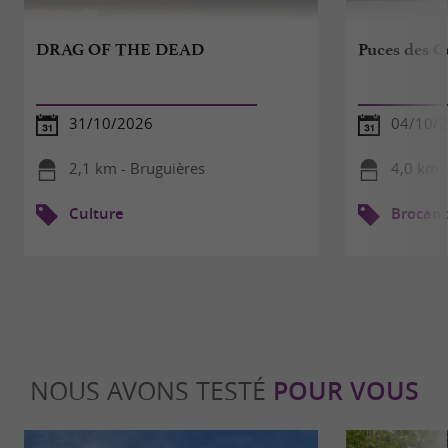
DRAG OF THE DEAD
Puces des C
31/10/2026
04/10/
2,1 km - Bruguières
4,0 km 
Culture
Brocant
NOUS AVONS TESTÉ
POUR VOUS