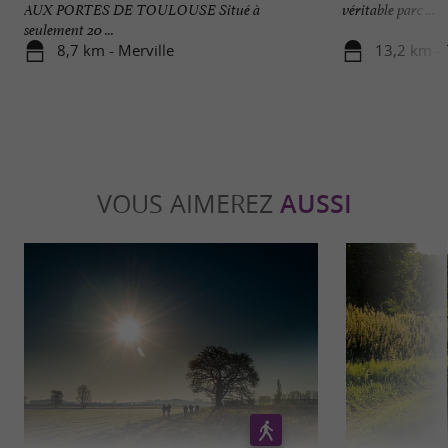
AUX PORTES DE TOULOUSE Situé à
véritable parc ...
seulement 20 ...
8,7 km - Merville
13,2 km -
VOUS AIMEREZ
AUSSI