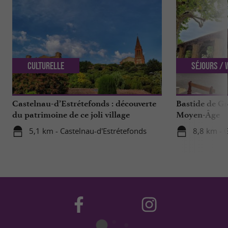
Culturelle
Séjours /
Castelnau-d’Estrétefonds : découverte
Bastide de Gr
du patrimoine de ce joli village
Moyen-Âge
5,1 km - Castelnau-d'Estrétefonds
8,8 km - 