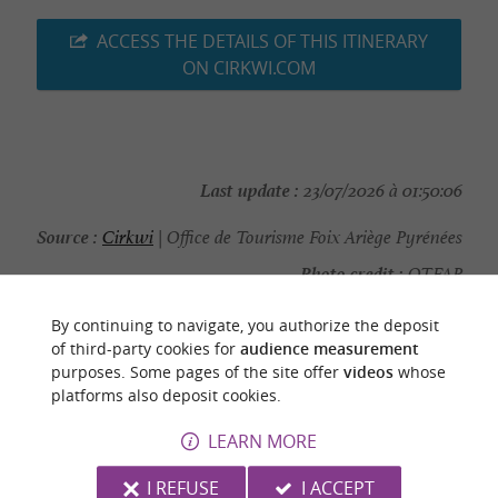
ACCESS THE DETAILS OF THIS ITINERARY
ON CIRKWI.COM
Last update :
23/07/2026 à 01:50:06
Source :
Cirkwi
| Office de Tourisme Foix Ariège Pyrénées
Photo credit :
OTFAP
By continuing to navigate, you authorize the deposit
of third-party cookies for
audience measurement
purposes. Some pages of the site offer
videos
whose
platforms also deposit cookies.
YOU WILL LIKE
ALSO
LEARN MORE
Discover
Information
Accommodation
I REFUSE
I ACCEPT