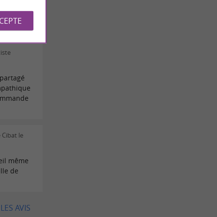
pathique.
CCEPTE
iste
partagé
mpathique
ecommande
 Cibat le
ueil même
lle de
LES AVIS