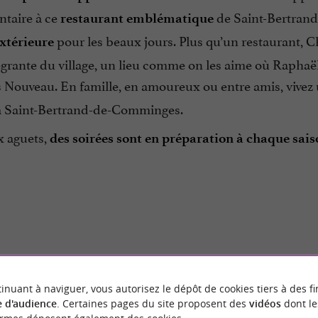
taire à ce
de Saint-Bertran
restaurant emblématique
pour les beaux jours. Plus qu’un restaurant, 
extérieure
tégrante du village, un lieu comme on les aime où Rapha
s Nouveau. En famille, en amoureux ou entre amis, vivez
 à Saint-Bertrand-de-Comminges.
x aguets,
des soirées sont en préparation à chaque sais
Avis publié par Cécile VA
 VOYAGEURS
29/07/2026
inuant à naviguer, vous autorisez le dépôt de cookies tiers à des fi
 d'audience
. Certaines pages du site proposent des
vidéos
dont le
Malgré une petite coupure d'électr