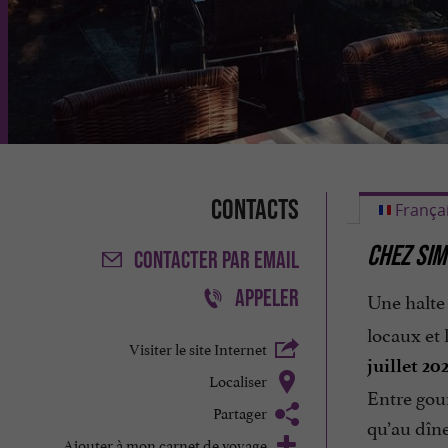
Contacts
França
CHEZ SIM
CONTACTER
PAR EMAIL
APPELER
Une halte
locaux et 
Visiter le site Internet
juillet 20
Localiser
Entre gour
Partager
qu’au dîn
Ajouter à mon carnet de voyage