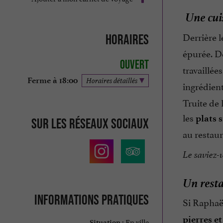
Une cuis
Derrière l
Horaires
épurée. De
Ouvert
travaillées
Ferme à 18:00
Horaires détaillés
ingrédien
Truite de 
les
plats 
Sur les réseaux sociaux
au restau
Le saviez-
Un resta
Informations pratiques
Si Raphaël
pierres e
En ville
Situation :