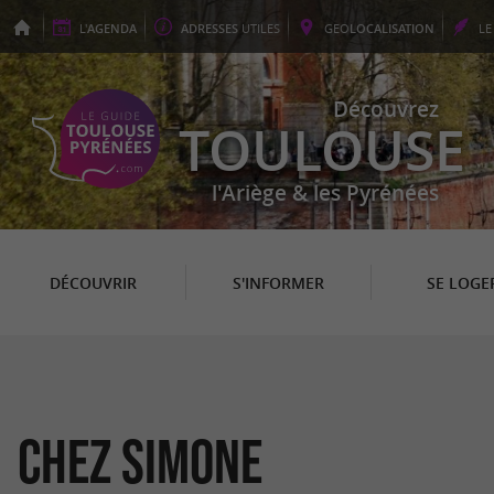
L'
AGENDA
ADRESSES
UTILES
GEO
LOCALISATION
L
Découvrez
TOULOUSE
l'Ariège & les Pyrénées
DÉCOUVRIR
S'INFORMER
SE LOGE
Chez Simone