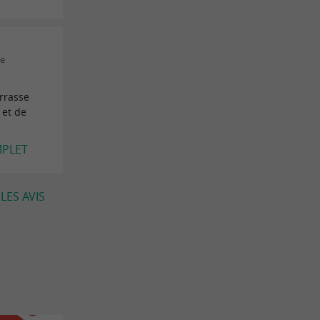
le
errasse
 et de
MPLET
LES AVIS