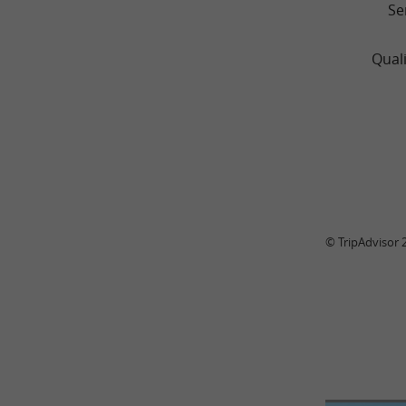
Se
Quali
© TripAdvisor 