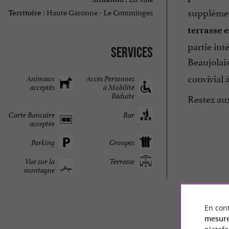
supplémen
Haute Garonne - Le Comminges
Territoire :
terrasse 
partie in
Services
Beaujolai
convivial
Animaux
Accès Personnes
acceptés
à Mobilité
Réduite
Restez au
Carte Bancaire
Bar
acceptée
Parking
Groupes
Vue sur la
Terrasse
montagne
AVIS DES
En cont
mesure