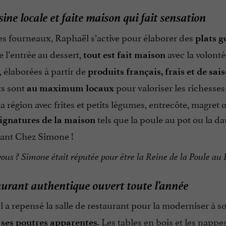
ine locale et faite maison qui fait sensation
es fourneaux, Raphaël s’active pour élaborer des
plats g
 l’entrée au dessert,
avec la volonté
tout est fait maison
, élaborées à partir de
produits français, frais et de sai
ts sont
pour valoriser les richesses 
au maximum locaux
la région avec frites et petits légumes, entrecôte, magret 
tels que la poule au pot ou la d
signatures de la maison
rant Chez Simone !
vous
? Simone était réputée pour être la Reine de la Poule au P
urant authentique ouvert toute l’année
 a repensé la salle de restaurant pour la moderniser à s
. Les tables en bois et les napp
t ses poutres apparentes