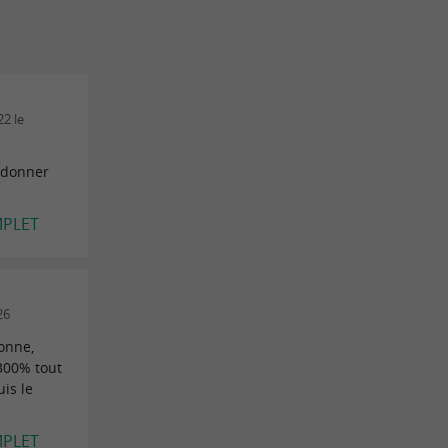
2 le
 donner
MPLET
26
bonne,
 300% tout
uis le
MPLET