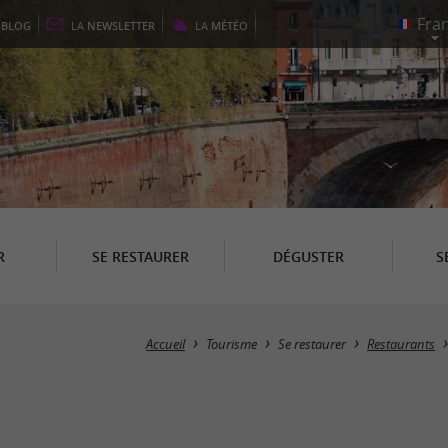
E
BLOG
LA
NEWSLETTER
LA
MÉTÉO
R
SE RESTAURER
DÉGUSTER
S
Accueil
Tourisme
Se restaurer
Restaurants