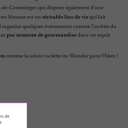
d-de-Comminges qui dispose également d’une
Chez Simone est un
qui fait
véritable lieu de vie
ël organise quelques événements comme l’arrivée du
 un
dans un esprit
pur moment de gourmandise
comme la soirée raclette ou Mondor pour l’hiver !
on
RIOT le
ns de
s
icité, un