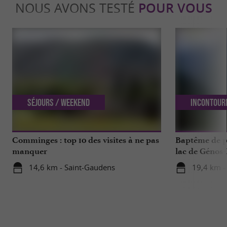
NOUS AVONS TESTÉ
POUR VOUS
Séjours / Weekend
Incontour
Comminges : top 10 des visites à ne pas
Baptême de p
manquer
lac de Génos-
expérience à v
14,6 km - Saint-Gaudens
19,4 km -