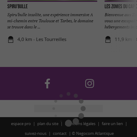
Spiru'Bulle
Les Zomes du Cap 
Spiru'bulle insolite, une expérience immersive A
Bienvenue aux Zom
mi-chemin entre Toulouse et Tarbes, le domaine
vous une escapade
se trouve dans le ...
hébergements insol
4,0 km - Les Tourreilles
11,9 km - 
espace pro
plan du site
mentions légales
faire un lien
suivez-nous
contact
©
Negocom Atlantique