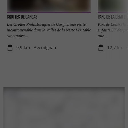
Grottes de Gargas
Parc de la Demi L
Les Grottes Préhistoriques de Gargas, une visite
Parc de Loisirs la
incontournable dans la Vallée de la Neste Véritable
enfants ET des pa
sanctuaire ...
une ...
9,9 km - Aventignan
12,7 km -