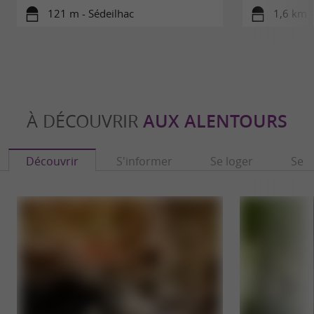
résonne parfaitement avec son environnement
121 m - Sédeilhac
1,6 km -
préservé, promettant des
vacances
alliant confort, nature
authentiques
et
.
découvertes artisanales
À DÉCOUVRIR
AUX ALENTOURS
Découvrir
S'informer
Se loger
Se r