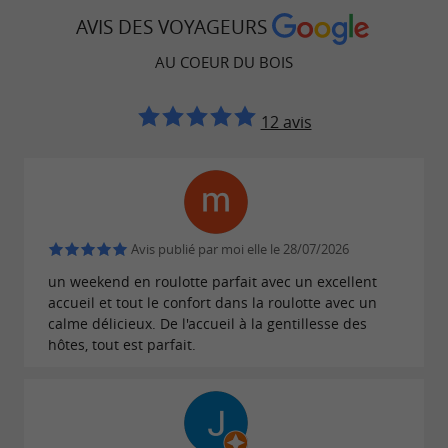
AVIS DES VOYAGEURS
Les amateurs d'
seront
artisanat
d'art
comblés.
AU COEUR DU BOIS
Jean vous partagera sa
passion du tournage sur
12 avis
en vous proposant de
bois et de sculpture
pour un
visiter ses ateliers et sa galerie
partage généreux de son savoir-faire.
en réservant les
Possibilité de stages sur place
Avis publié par moi elle le 28/07/2026
dates en amont de votre réservation sur
un weekend en roulotte parfait avec un excellent
www.jean-bernier.com
accueil et tout le confort dans la roulotte avec un
calme délicieux. De l'accueil à la gentillesse des
Plusieurs formules vous seront proposées (voir
hôtes, tout est parfait.
détails sur le site) :
Séjour créatif en familles