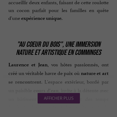
accueillir deux enfants, faisant de cette roulotte
un cocon parfait pour les familles en quête
d'une
expérience
unique.
"AU COEUR DU BOIS", UNE IMMERSION
NATURE ET ARTISTIQUE EN COMMINGES
, vos hôtes passionnés, ont
Laurence et Jean
créé un véritable havre de paix où
nature et art
. L'espace extérieur, bordé par
se
rencontrent
un paisible
, invite à la détente avec
cours d'eau
un bâtiment pour vos repas et des temps
AFFICHER PLUS
farniente, des transats et des équipements de
loisirs comme le
.
ping-pong