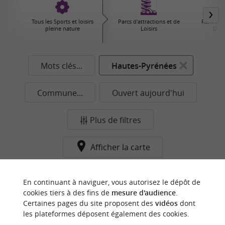
Tous les Sports et loisirs
Parcs d'attractions et de
Randonné
pleine nature
Loisirs
Déco
Mots clés...
Hautes-Pyrénées
Commune...
Ouvert aujourd'hui
Plus de filtres
Afficher la carte
Aucun résultat dans cette catégorie pour cette
En continuant à naviguer, vous autorisez le dépôt de
commune pour le moment...
cookies tiers à des fins de
mesure d'audience
.
Certaines pages du site proposent des
vidéos
dont
les plateformes déposent également des cookies.