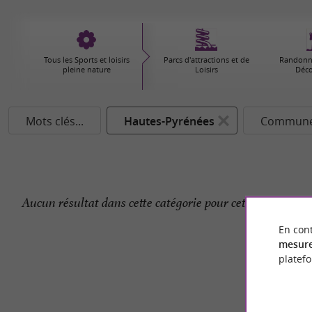
Tous les Sports et loisirs
Parcs d'attractions et de
Randonné
pleine nature
Loisirs
Déco
Mots clés...
Hautes-Pyrénées
Commune.
Aucun résultat dans cette catégorie pour cette commune 
En cont
mesure
platef