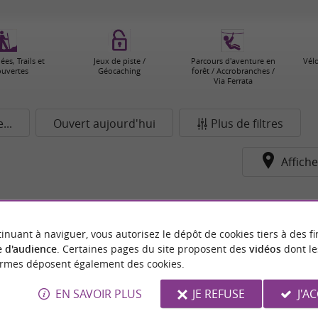
es, Trails et
Jeux de piste /
Parcours d'aventure en
Vélo
uvertes
Géocaching
forêt / Accrobranches /
Via Ferrata
..
Ouvert aujourd'hui
Plus de filtres
Affiche
pour le moment...
inuant à naviguer, vous autorisez le dépôt de cookies tiers à des fi
 d'audience
. Certaines pages du site proposent des
vidéos
dont le
ormes déposent également des cookies.
EN SAVOIR PLUS
JE REFUSE
J'A