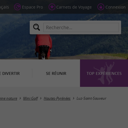
Espace Pro
Carnets de Voyage
Connexion
E DIVERTIR
SE RÉUNIR
TOP EXPÉRIENCES
Masquer la carte
leine nature
Mini Golf
Hautes-Pyrénées
Luz-Saint-Sauveur