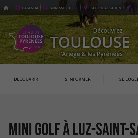
L'
AGENDA
ADRESSES
UTILES
GEO
LOCALISATION
L
Découvrez
TOULOUSE
l'Ariège & les Pyrénées
DÉCOUVRIR
S'INFORMER
SE LOGE
Mini Golf à Luz-Saint-