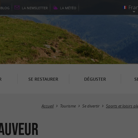
E
BLOG
LA
NEWSLETTER
LA
MÉTÉO
R
SE RESTAURER
DÉGUSTER
S
Accueil
Tourisme
Se divertir
Sports et loisirs p
Sauveur