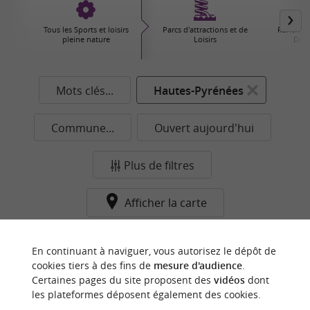
Tous les Sports et loisirs
Parcs d'attractions et de
Randonné
pleine nature
Loisirs
Déco
Mots clés...
Hautes-Pyrénées
Commune...
Ouvert aujourd'hui
Plus de filtres
Afficher la carte
Aucun résultat dans cette catégorie pour cette
En continuant à naviguer, vous autorisez le dépôt de
commune pour le moment...
cookies tiers à des fins de
mesure d'audience
.
Certaines pages du site proposent des
vidéos
dont
les plateformes déposent également des cookies.