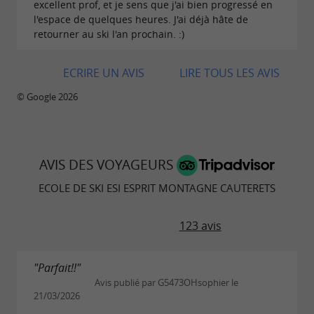
excellent prof, et je sens que j'ai bien progressé en
d’émotion.
l'espace de quelques heures. J'ai déjà hâte de
retourner au ski l'an prochain. :)
COURS PARTICULIERS ET ACCOMPAGNEMENTS
PERSONNALISÉS
ECRIRE UN AVIS
LIRE TOUS LES AVIS
© Google 2026
Des progrès à la carte
Envie d’un accompagnement sur mesure ?
Les
permettent d’aller plus
AVIS DES VOYAGEURS
cours particuliers
loin dans la technique ou de simplement
ECOLE DE SKI ESI ESPRIT MONTAGNE CAUTERETS
profiter d’un moment privilégié sur les pistes.
123 avis
En solo, en famille ou entre amis, ces séances
s’adaptent à tous les niveaux et à toutes les
"Parfait!!"
envies. L’occasion parfaite pour découvrir les
Avis publié par G5473OHsophier le
coins secrets de
en compagnie d’un
Cauterets
21/03/2026