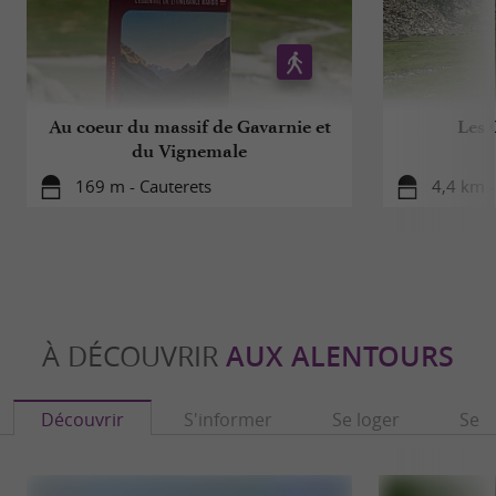
Au coeur du massif de Gavarnie et
Les 
du Vignemale
169 m - Cauterets
4,4 km -
À DÉCOUVRIR
AUX ALENTOURS
Découvrir
S'informer
Se loger
Se r