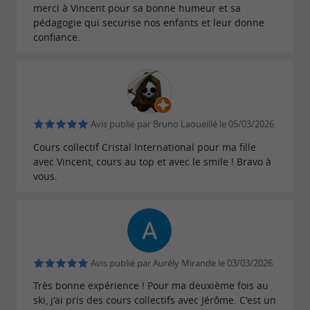
merci à Vincent pour sa bonne humeur et sa
de
.
Cauterets
pédagogie qui securise nos enfants et leur donne
confiance.
HANDISKI ET GLISSE ADAPTÉE
La montagne pour tous
L’
s’engage pour une
Avis publié par Bruno Laoueillé le 05/03/2026
ESI Esprit Montagne
Cours collectif Cristal International pour ma fille
glisse accessible à chacun grâce à ses
cours de
avec Vincent, cours au top et avec le smile ! Bravo à
. Encadrées par des moniteurs
handiski
vous.
spécialisés, ces sessions permettent aux
personnes à mobilité réduite de vivre la neige
autrement, avec du matériel adapté et une vraie
attention portée à la sécurité et au plaisir. La
Avis publié par Aurély Mirande le 03/03/2026
montagne devient un espace de liberté, où
Très bonne expérience ! Pour ma deuxième fois au
chaque descente est un moment de partage et
ski, j'ai pris des cours collectifs avec Jérôme. C'est un