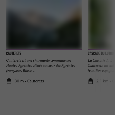
Cauterets
Cascade du Lutou
Cauterets est une charmante commune des
La Cascade du Lu
Hautes-Pyrénées, située au cœur des Pyrénées
Cauterets, au sud 
françaises. Elle se ...
frontière espagnole
30 m - Cauterets
2,1 km - C