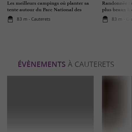
Les meilleurs campings où planter sa
Randonnée au
tente autour du Parc National des
plus beaux la
Hautes-Pyrénées
83 m - Cauterets
83 m - Ca
ÉVÈNEMENTS
À CAUTERETS