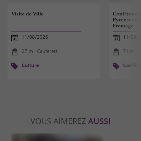
Visite de Ville
Conférence: 
Pyrénées cen
Fromage"
11/08/2026
11/08/
27 m - Cauterets
71 m - C
Culture
Confér
VOUS AIMEREZ
AUSSI