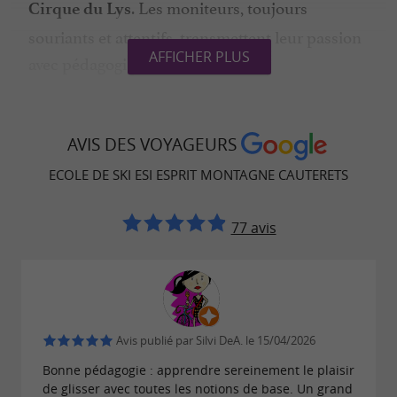
. Les moniteurs, toujours
Cirque du Lys
souriants et attentifs, transmettent leur passion
AFFICHER PLUS
avec pédagogie et énergie.
COURS DE SNOWBOARD
AVIS DES VOYAGEURS
Style, glisse et sensations
ECOLE DE SKI ESI ESPRIT MONTAGNE CAUTERETS
Pour ceux qui préfèrent la planche aux skis,
les
sont une invitation à
77 avis
cours de snowboard
rider avec style ! Entre virages fluides, équilibre
et freestyle, les séances sont rythmées par le
plaisir de progresser à chaque descente.
Débutants ou riders expérimentés profitent de
Avis publié par Silvi DeA. le 15/04/2026
l’expertise des moniteurs pour se dépasser tout
Bonne pédagogie : apprendre sereinement le plaisir
en s’amusant sur les plus beaux spots
de glisser avec toutes les notions de base. Un grand