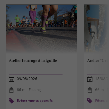
Atelier feutrage à l'aiguille
Atelier "Cr
09/08/2026
18/08/
66 m - Estaing
66 m - E
Evènements sportifs
Fêtes p