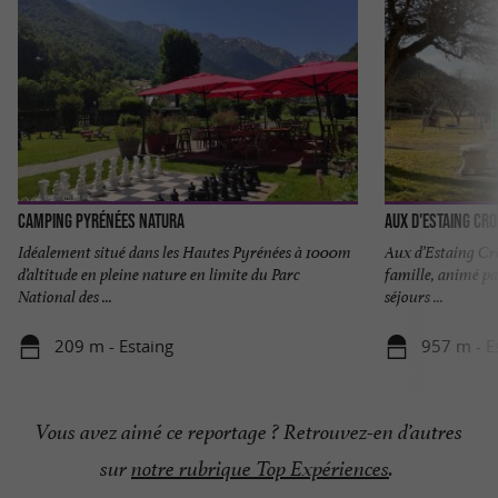
Camping Pyrénées Natura
Aux d'Estaing Cro
Idéalement situé dans les Hautes Pyrénées à 1000m
Aux d’Estaing Croi
d’altitude en pleine nature en limite du Parc
famille, animé pa
National des ...
séjours ...
209 m - Estaing
957 m - E
Vous avez aimé ce reportage ? Retrouvez-en d’autres
sur
notre rubrique Top Expériences
.