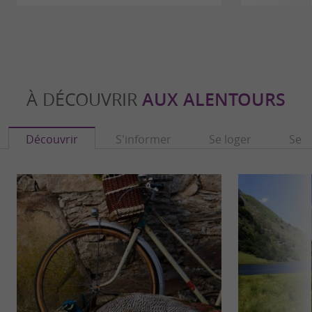
À DÉCOUVRIR
AUX ALENTOURS
Découvrir
S'informer
Se loger
Se r