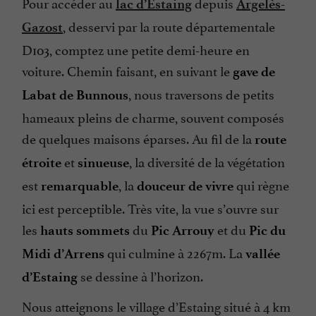
Pour accéder au
depuis
lac d’Estaing
Argelès-
, desservi par la route départementale
Gazost
D103, comptez une petite demi-heure en
voiture. Chemin faisant, en suivant le
gave de
, nous traversons de petits
Labat de Bunnous
hameaux pleins de charme, souvent composés
de quelques maisons éparses. Au fil de la
route
et
, la diversité de la végétation
étroite
sinueuse
est
, la
qui règne
remarquable
douceur de vivre
ici est perceptible. Très vite, la vue s’ouvre sur
les
du
et du
hauts sommets
Pic Arrouy
Pic du
qui culmine à 2267m. La
Midi d’Arrens
vallée
se dessine à l’horizon.
d’Estaing
Nous atteignons le village d’Estaing situé à 4 km