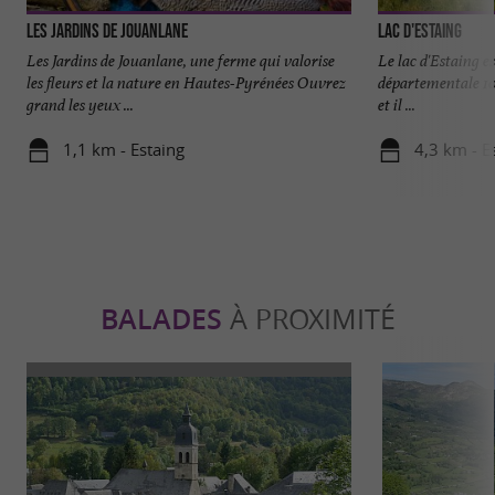
Les Jardins de Jouanlane
Lac d'Estaing
Les Jardins de Jouanlane, une ferme qui valorise
Le lac d'Estaing es
les fleurs et la nature en Hautes-Pyrénées Ouvrez
départementale 103 
grand les yeux ...
et il ...
1,1 km - Estaing
4,3 km - E
BALADES
À PROXIMITÉ