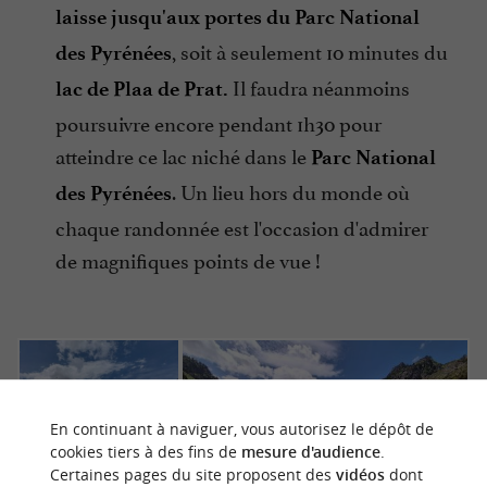
laisse jusqu'aux portes du Parc National
, soit à seulement 10 minutes du
des Pyrénées
Il faudra néanmoins
lac de Plaa de Prat.
poursuivre encore pendant 1h30 pour
atteindre ce lac niché dans le
Parc National
. Un lieu hors du monde où
des Pyrénées
chaque randonnée est l'occasion d'admirer
de magnifiques points de vue !
En continuant à naviguer, vous autorisez le dépôt de
cookies tiers à des fins de
mesure d'audience
.
Certaines pages du site proposent des
vidéos
dont