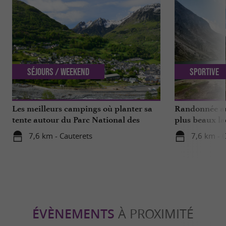
Séjours / Weekend
Sportive
Les meilleurs campings où planter sa
Randonnée au
tente autour du Parc National des
plus beaux la
Hautes-Pyrénées
7,6 km - Cauterets
7,6 km - 
ÉVÈNEMENTS
À PROXIMITÉ