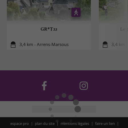
GR®T22
Le 
3,4 km - Arrens-Marsous
3,4 km 
espace pro
plan du site
mentions légales
faire un lien