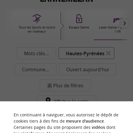
Tous les Sports et loisirs
Escape Game
Laser Game / Quiz G
en intérieur
/ VR
Mots clés...
Hautes-Pyrénées
Commune...
Ouvert aujourd'hui
Plus de filtres
Afficher la carte
Aucun résultat dans cette catégorie pour cette
En continuant à naviguer, vous autorisez le dépôt de
cookies tiers à des fins de
mesure d'audience
.
commune pour le moment...
Certaines pages du site proposent des
vidéos
dont