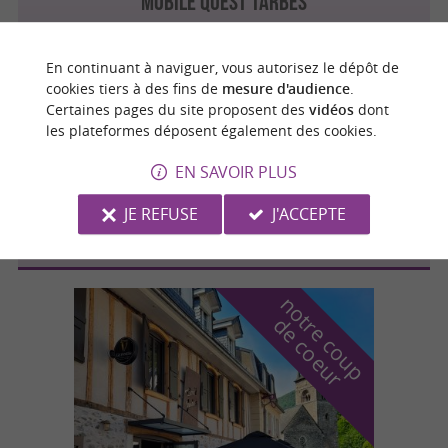
Mobile Quest Tarbes
En continuant à naviguer, vous autorisez le dépôt de
cookies tiers à des fins de
mesure d'audience
.
Certaines pages du site proposent des
vidéos
dont
Tarbes
les plateformes déposent également des cookies.
EN SAVOIR PLUS
Laser Quest Tarbes
JE REFUSE
J'ACCEPTE
n
o
t
e
c
o
u
p
e
c
o
e
u
r
d
r