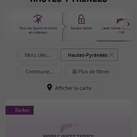
Tous les Sports et loisirs
Escape Game
Laser Game / Quiz G
en intérieur
/ VR
Mots clés...
Hautes-Pyrénées
Commune...
Plus de filtres
Afficher la carte
Tarbes