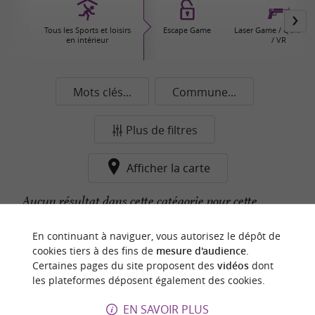
Tous les Sports et loisirs
Escape Game
Laser Game / Quiz G
en intérieur
/ VR
Mots clés...
Commune...
Plus de filtres
Afficher la carte
Aucun résultat dans cette catégorie pour cette
commune pour le moment...
En continuant à naviguer, vous autorisez le dépôt de
cookies tiers à des fins de
mesure d'audience
.
Certaines pages du site proposent des
vidéos
dont
n
o
t
e
c
o
u
p
e
c
o
e
u
les plateformes déposent également des cookies.
r
d
r
EN SAVOIR PLUS