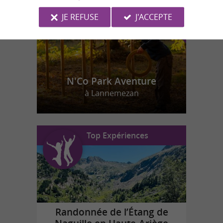
JE REFUSE
J'ACCEPTE
N'Co Park Aventure
à Lannemezan
Top Expériences
Randonnée de l’Étang de