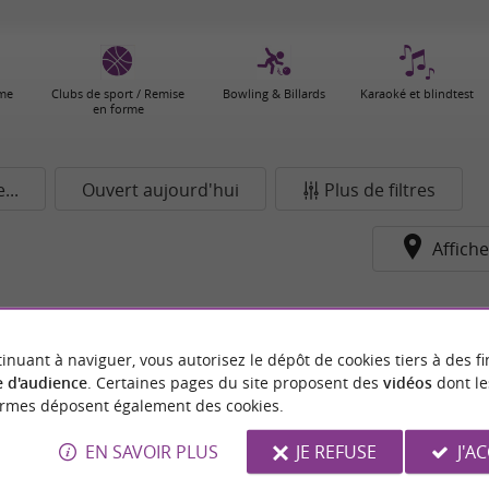
ame
Clubs de sport / Remise
Bowling & Billards
Karaoké et blindtest
en forme
..
Ouvert aujourd'hui
Plus de filtres
Affiche
pour le moment...
inuant à naviguer, vous autorisez le dépôt de cookies tiers à des fi
 d'audience
. Certaines pages du site proposent des
vidéos
dont le
ormes déposent également des cookies.
EN SAVOIR PLUS
JE REFUSE
J'A