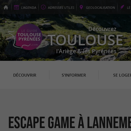
L'
AGENDA
ADRESSES
UTILES
GEO
LOCALISATION
L
Découvrez
TOULOUSE
l'Ariège & les Pyrénées
DÉCOUVRIR
S'INFORMER
SE LOGE
Escape Game à Lannem