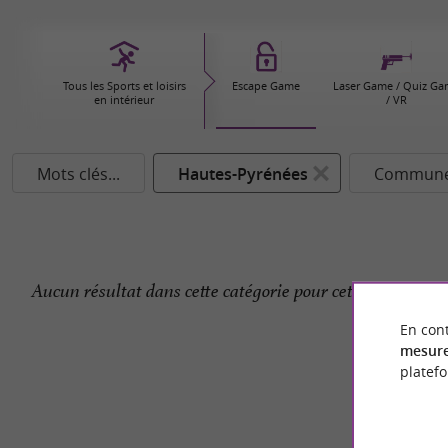
Tous les Sports et loisirs
Escape Game
Laser Game / Quiz G
en intérieur
/ VR
Mots clés...
Hautes-Pyrénées
Commune.
Aucun résultat dans cette catégorie pour cette commune 
En cont
mesure
platef