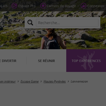
Espace Pro
Carnets de Voyage
Connexion
E DIVERTIR
SE RÉUNIR
TOP EXPÉRIENCES
Masquer la carte
 en intérieur
Escape Game
Hautes-Pyrénées
Lannemezan