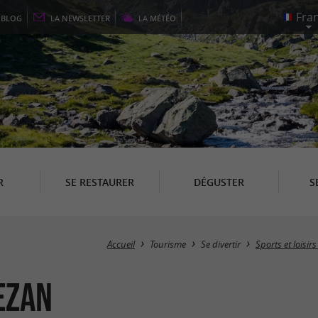
E
BLOG
LA
NEWSLETTER
LA
MÉTÉO
R
SE RESTAURER
DÉGUSTER
S
Accueil
Tourisme
Se divertir
Sports et loisirs
ezan