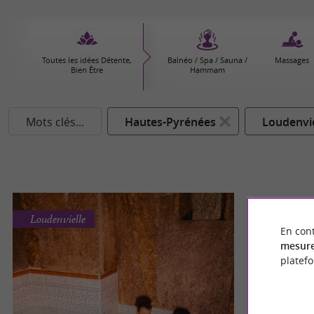
Toutes les idées Détente,
Balnéo / Spa / Sauna /
Massages
Bien Être
Hammam
Mots clés...
Hautes-Pyrénées
Loudenvie
Loudenvielle
En cont
mesure
platef