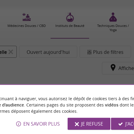
Médecines Douces / CBD
Instituts de Beauté
Techniques Douces /
Yoga
lle
Ouvert aujourd'hui
Plus de filtres
Affiche
inuant à naviguer, vous autorisez le dépôt de cookies tiers à des fi
 d'audience
. Certaines pages du site proposent des
vidéos
dont le
ormes déposent également des cookies.
EN SAVOIR PLUS
JE REFUSE
J'A