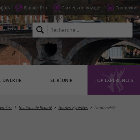
Espace Pro
Carnets de Voyage
Connexion
E DIVERTIR
SE RÉUNIR
TOP EXPÉRIENCES
Masquer la carte
ien Être
Instituts de Beauté
Hautes-Pyrénées
Loudenvielle