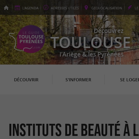
L'
AGENDA
ADRESSES
UTILES
GEO
LOCALISATION
L
Découvrez
TOULOUSE
l'Ariège & les Pyrénées
DÉCOUVRIR
S'INFORMER
SE LOGE
Instituts de Beauté à 