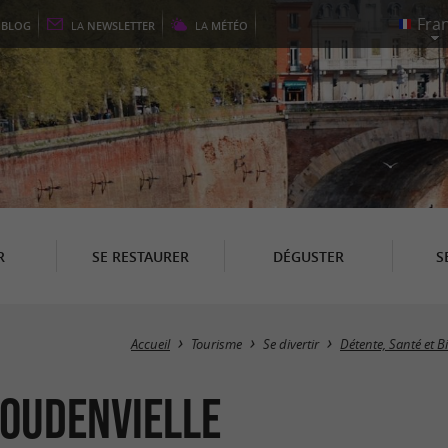
E
BLOG
LA
NEWSLETTER
LA
MÉTÉO
R
SE RESTAURER
DÉGUSTER
S
Accueil
Tourisme
Se divertir
Détente, Santé et B
Loudenvielle