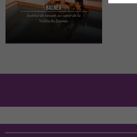
Balnéa
Institut de beauté au coeur de la
SOINS EN INSTITUT DE BEAUTÉ À BALNÉA
Vallée du Louron
LOUDENVIELLE Un espace dédié à la beauté et au
bien-être Au cœur de la ...