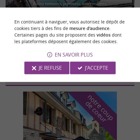
Bains romains, japonais, amérindiens,
espaces incas, tibétain... à Loudenvielle
En continuant à naviguer, vous autorisez le dépôt de
cookies tiers à des fins de
mesure d'audience
.
Certaines pages du site proposent des
vidéos
dont
Germ
4.1 km
les plateformes déposent également des cookies.
EN SAVOIR PLUS
Spassio
JE REFUSE
J'ACCEPTE
n
o
t
e
c
o
u
p
e
c
o
e
u
r
d
r