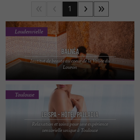
1
Loudenvielle
Balnéa
Institut de beauté au coeur de la Vallée du
Louron
Toulouse
Le Spa - Hôtel Palladia
Relaxation et soins pour une expérience
sensorielle unique à Toulouse