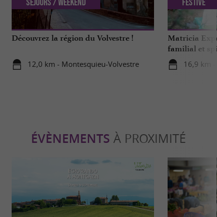
Séjours / Weekend
Festive
Découvrez la région du Volvestre !
Matricia Expe
familial et sp
ariégeoise
12,0 km - Montesquieu-Volvestre
16,9 km -
ÉVÈNEMENTS
À PROXIMITÉ