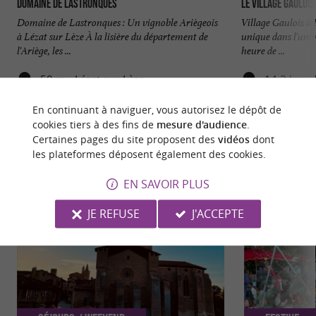
Domaine de Lastronques
Le Village Gaulois
Domaine de Lastronques : Un vignoble Ariègeois
Village Gaulois à
à Lézat sur Lèze À la lisière du département de
unique dans l'uni
l'Ariège, les ...
heure de ...
50 m - Lézat-sur-Lèze
14,2 km - 
En continuant à naviguer, vous autorisez le dépôt de
cookies tiers à des fins de
mesure d'audience
.
Certaines pages du site proposent des
vidéos
dont
les plateformes déposent également des cookies.
NOUS AVONS TESTÉ
POUR VOUS
EN SAVOIR PLUS
JE REFUSE
J'ACCEPTE