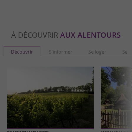
À DÉCOUVRIR
AUX ALENTOURS
Découvrir
S'informer
Se loger
Se r