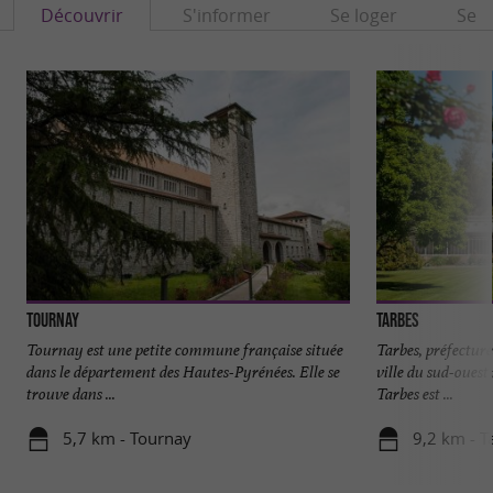
Découvrir
S'informer
Se loger
Se r
Tournay
Tarbes
Tournay est une petite commune française située
Tarbes, préfectur
dans le département des Hautes-Pyrénées. Elle se
ville du sud-ouest 
trouve dans ...
Tarbes est ...
5,7 km - Tournay
9,2 km - T