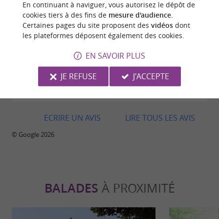
En continuant à naviguer, vous autorisez le dépôt de
cookies tiers à des fins de
mesure d'audience
.
Certaines pages du site proposent des
vidéos
dont
Avis publié par Laurent OTTAWAY le
les plateformes déposent également des cookies.
08/07/2026
EN SAVOIR PLUS
Très bon accueil, personnel aimable et très
sympathique. Nous avons pris 2 menus du jours. De
JE REFUSE
J'ACCEPTE
bons produits, de saison et de proximité. Je
recommande
ECRIRE UN AVIS
LIRE TOUS LES AVIS
© Google 2026
BALADES
À PROXIMITÉ