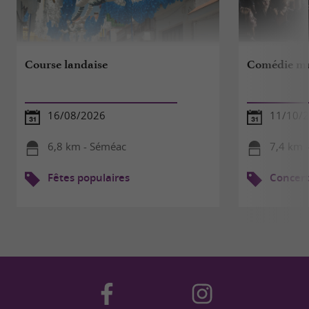
Course landaise
Comédie mus
16/08/2026
11/10/
6,8 km - Séméac
7,4 km 
Fêtes populaires
Concert