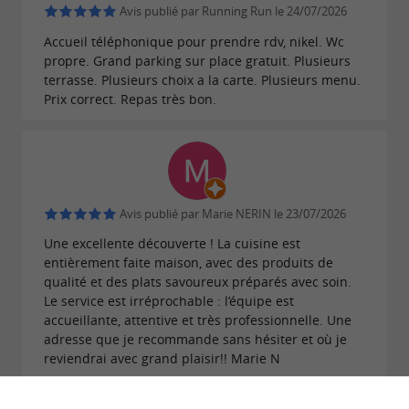
Avis publié par Running Run le 24/07/2026
Accueil téléphonique pour prendre rdv, nikel. Wc
propre. Grand parking sur place gratuit. Plusieurs
terrasse. Plusieurs choix a la carte. Plusieurs menu.
Prix correct. Repas très bon.
Avis publié par Marie NERIN le 23/07/2026
Une excellente découverte ! La cuisine est
entièrement faite maison, avec des produits de
qualité et des plats savoureux préparés avec soin.
Le service est irréprochable : l’équipe est
accueillante, attentive et très professionnelle. Une
adresse que je recommande sans hésiter et où je
reviendrai avec grand plaisir!! Marie N