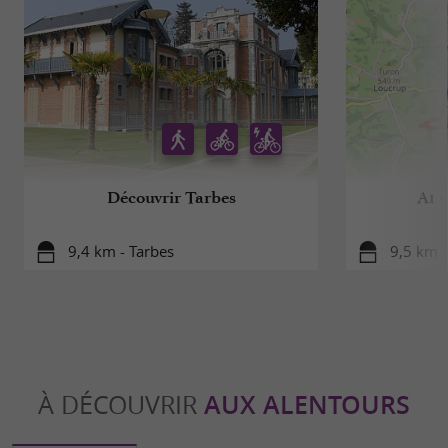
Découvrir Tarbes
A1 
9,4 km - Tarbes
9,5 km -
À DÉCOUVRIR
AUX ALENTOURS