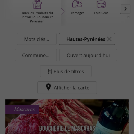
Tous les Produits du
Fromages
Foie Gras
Conserver
Terroir Toulousain et
Plat
Pyrénéen
Mots clés...
Hautes-Pyrénées
Commune...
Ouvert aujourd'hui
Plus de filtres
Afficher la carte
Mascaras
Boucherie le Mascaras