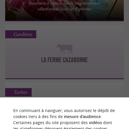
Boucherie à viande locale soigneusement
sélectionnée dans les Pyrénées
Gardères
LA FERME CAZABONNE
Tarbes
En continuant à naviguer, vous autorisez le dépôt de
cookies tiers à des fins de
mesure d'audience
.
SOCIETE DU PORC NOIR
Certaines pages du site proposent des
vidéos
dont
les plateformes déposent également des cookies.