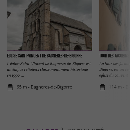
Église Saint-Vincent de Bagnères-de-Bigorre
Tour des Jacobins
L'église Saint-Vincent de Bagnères-de-Bigorre est
La tour des Jacobi
un édifice religieux classé monument historique
Bigorre, est un ve
en 1990. ...
église du couvent .
65 m - Bagnères-de-Bigorre
114 m - B