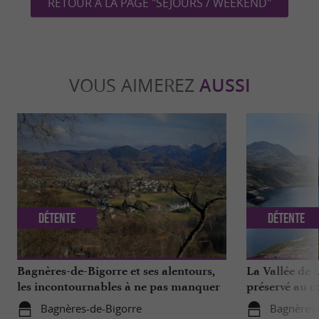
RETOUR À LA PAGE "SÉJOURS / WEEKEND"
VOUS AIMEREZ
AUSSI
Détente
Détente
Bagnères-de-Bigorre et ses alentours,
La Vallée de 
les incontournables à ne pas manquer
préservé au 
Bagnères-de-Bigorre
Bagnères-