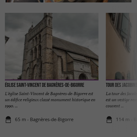
Église Saint-Vincent de Bagnères-de-Bigorre
Tour des Jacobin
L'église Saint-Vincent de Bagnères-de-Bigorre est
La tour des Jacob
un édifice religieux classé monument historique en
est un vestige re
1990. ...
couvent ...
65 m - Bagnères-de-Bigorre
114 m - B