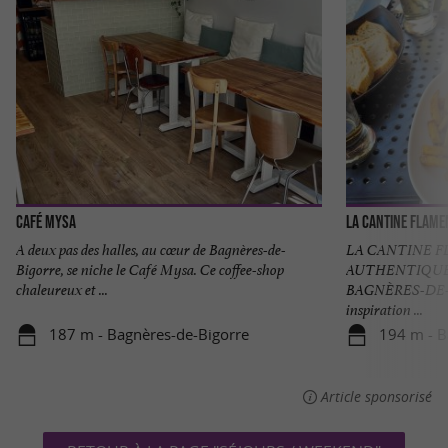
Café Mysa
A deux pas des halles, au cœur de Bagnères-de-
LA CANTINE F
Bigorre, se niche le Café Mysa. Ce coffee-shop
AUTHENTIQUE
chaleureux et ...
BAGNÈRES-DE-BI
inspiration ...
187 m - Bagnères-de-Bigorre
194 m - B
Article sponsorisé