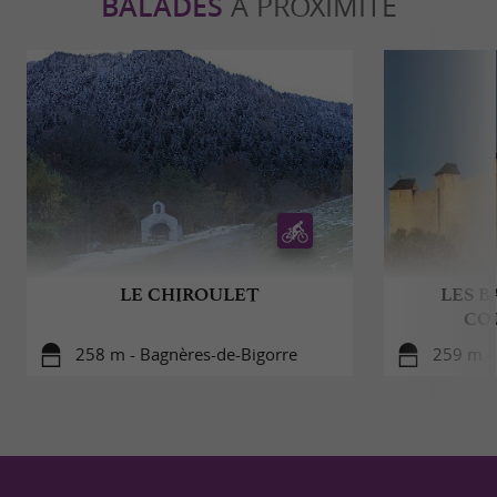
BALADES
À PROXIMITÉ
LE CHIROULET
LES B
CO
258 m - Bagnères-de-Bigorre
259 m -