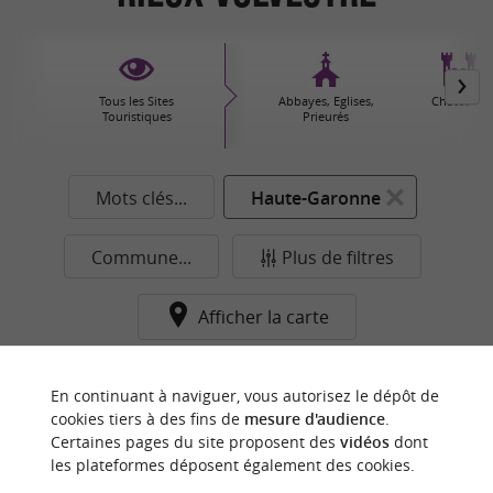
Tous les Sites
Abbayes, Eglises,
Châteaux
Touristiques
Prieurés
Mots clés...
Haute-Garonne
Commune...
Plus de filtres
Afficher la carte
Aucun résultat dans cette catégorie pour cette
En continuant à naviguer, vous autorisez le dépôt de
commune pour le moment...
cookies tiers à des fins de
mesure d'audience
.
Certaines pages du site proposent des
vidéos
dont
les plateformes déposent également des cookies.