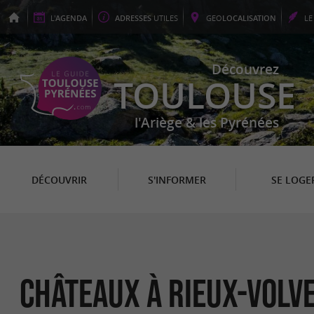
L'
AGENDA
ADRESSES
UTILES
GEO
LOCALISATION
L
Découvrez
TOULOUSE
l'Ariège & les Pyrénées
DÉCOUVRIR
S'INFORMER
SE LOGE
Châteaux à Rieux-Volv