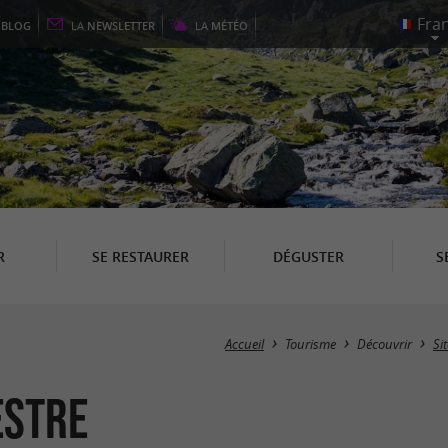
E
BLOG
LA
NEWSLETTER
LA
MÉTÉO
R
SE RESTAURER
DÉGUSTER
S
Accueil
Tourisme
Découvrir
Si
estre