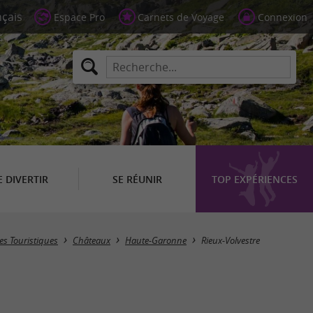
Espace Pro
Carnets de Voyage
Connexion
E DIVERTIR
SE RÉUNIR
TOP EXPÉRIENCES
Masquer la carte
tes Touristiques
Châteaux
Haute-Garonne
Rieux-Volvestre