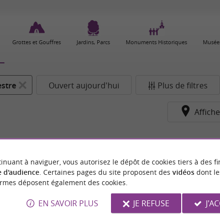
Grottes et Gouffres
Jardins, Parcs
Monuments Historiques
Musées
estre
Ouvert aujourd'hui
Plus de filtres
Affiche
inuant à naviguer, vous autorisez le dépôt de cookies tiers à des fi
 d'audience
. Certaines pages du site proposent des
vidéos
dont le
ormes déposent également des cookies.
EN SAVOIR PLUS
JE REFUSE
J'A