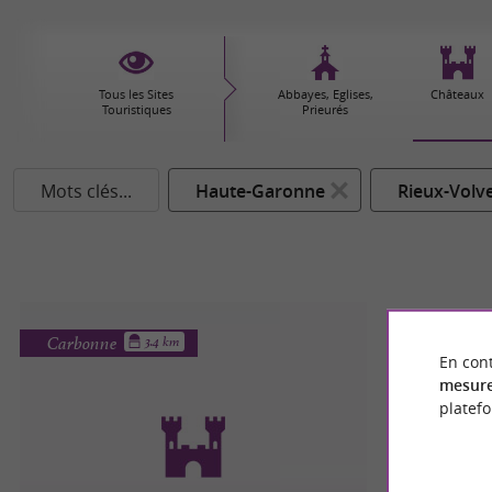
Tous les Sites
Abbayes, Eglises,
Châteaux
Touristiques
Prieurés
Mots clés...
Haute-Garonne
Rieux-Volv
Carbonne
3.4 km
En cont
mesure
platef