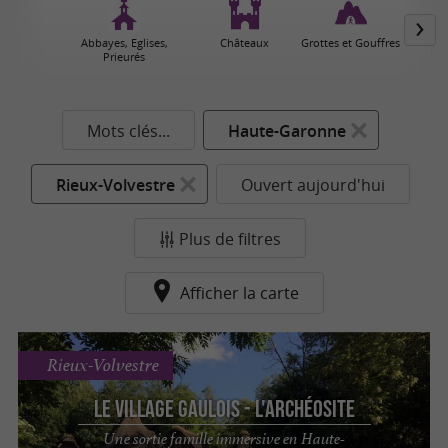
Abbayes, Eglises,
Châteaux
Grottes et Gouffres
Jar
Prieurés
Mots clés...
Haute-Garonne
Rieux-Volvestre
Ouvert aujourd'hui
Plus de filtres
Afficher la carte
Rieux-Volvestre
Le Village Gaulois - L'Archéosite
Une sortie famille immersive en Haute-