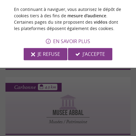
En continuant à naviguer, vous autorisez le dépôt de
cookies tiers à des fins de
mesure d'audience
.
Carbonne
Certaines pages du site proposent des
vidéos
dont
3.4 km
les plateformes déposent également des cookies.
EN SAVOIR PLUS
Balade des remparts
JE REFUSE
J'ACCEPTE
Châteaux
Carbonne
4.3 km
MUSEE ABBAL
Musées / Patrimoine