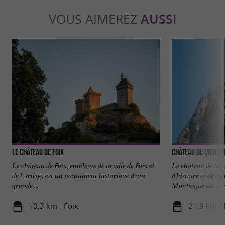
VOUS AIMEREZ
AUSSI
Le château de Foix
Château de Monts
Le château de Foix, emblème de la ville de Foix et
Le château de Mon
de l'Ariège, est un monument historique d'une
d'histoire et de s
grande ...
Montségur est surt
10,3 km - Foix
21,9 km -