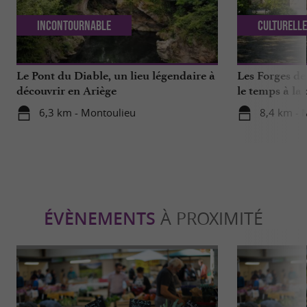
Incontournable
Culturell
Le Pont du Diable, un lieu légendaire à
Les Forges de
découvrir en Ariège
le temps à la
métiers
6,3 km - Montoulieu
8,4 km - 
ÉVÈNEMENTS
À PROXIMITÉ