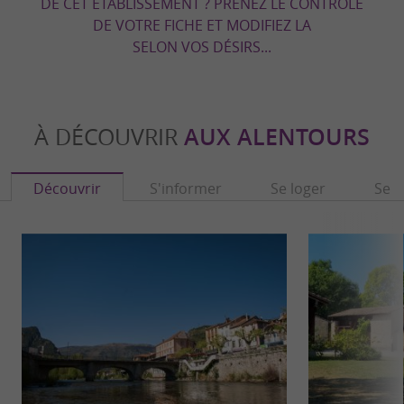
DE CET ÉTABLISSEMENT ? PRENEZ LE CONTRÔLE
DE VOTRE FICHE ET MODIFIEZ LA
SELON VOS DÉSIRS...
À DÉCOUVRIR
AUX ALENTOURS
Découvrir
S'informer
Se loger
Se r