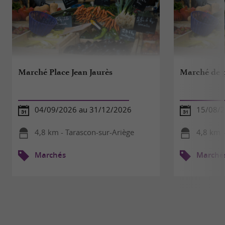
Marché Place Jean Jaurès
Marché de p
04/09/2026 au 31/12/2026
15/08/
4,8 km - Tarascon-sur-Ariège
4,8 km -
Marchés
Marché