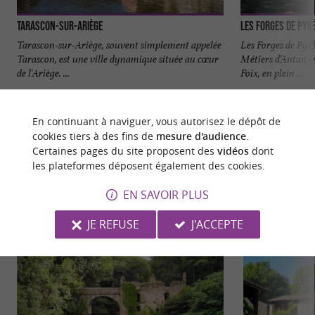
Tarascon-sur-Ariège
Les Forges de Pyr
Tarascon-sur-Ariège, souvent simplement appelée
Les Forges de Pyr
Tarascon, est une ville dynamique située au cœur
Métiers d’Antan e
de l'Ariège. ...
Foix, en plein ...
4,7 km - Tarascon-sur-Ariège
8,8 km - 
En continuant à naviguer, vous autorisez le dépôt de
cookies tiers à des fins de
mesure d'audience
.
Certaines pages du site proposent des
vidéos
dont
les plateformes déposent également des cookies.
EN SAVOIR PLUS
NOUS AVONS TESTÉ
POUR VOUS
JE REFUSE
J'ACCEPTE