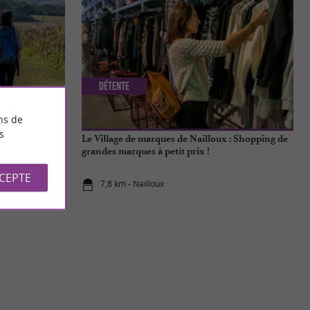
Détente
ns de
s
uque, en plein
Le Village de marques de Nailloux : Shopping de
grandes marques à petit prix !
CCEPTE
7,8 km - Nailloux