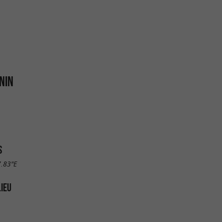
NIN
S
7.83"E
LIEU