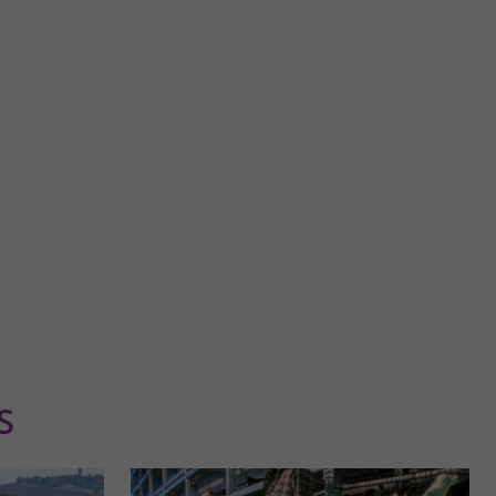
Tour des Cordeliers
ion au cœur de la
La Tour des Cordeliers de Pamiers, classée monument
ur ...
historique en 1921, est un témoin important de l'histoire de ...
18,9 km - Pamiers
S