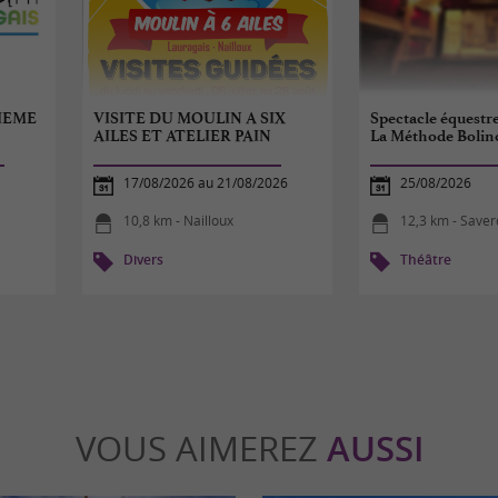
IEME
VISITE DU MOULIN A SIX
Spectacle équestr
AILES ET ATELIER PAIN
La Méthode Bolin
17/08/2026 au 21/08/2026
25/08/2026
10,8 km - Nailloux
12,3 km - Save
Divers
Théâtre
VOUS AIMEREZ
AUSSI