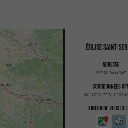
ÉGLISE SAINT-SER
ADRESSE
31560 CALMONT
COORDONNÉES GP
43° 17'12.21"N, 1° 37'5
ITINÉRAIRE VERS CE 