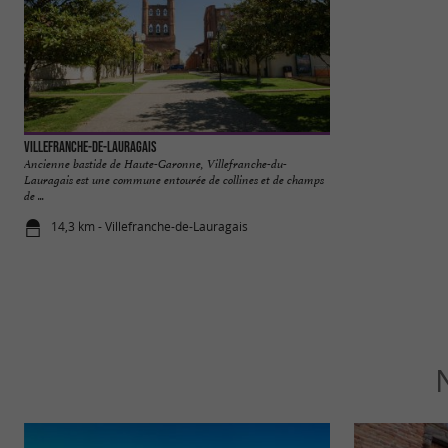
Villefranche-de-Lauragais
Parc aux Bambous
Ancienne bastide de Haute-Garonne, Villefranche-du-
LE PARC AUX BA
Lauragais est une commune entourée de collines et de champs
jardin botanique pa
de ...
Lapenne, au ...
14,3 km - Villefranche-de-Lauragais
17,6 km - L