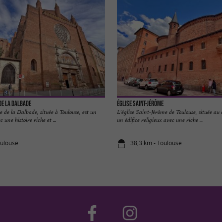
de la Dalbade
Église Saint-Jérôme
 de la Dalbade, située à Toulouse, est un
L'église Saint-Jérôme de Toulouse, située au c
c une histoire riche et ...
un édifice religieux avec une riche ...
oulouse
38,3 km - Toulouse