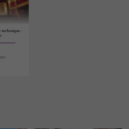
e technique -
o
rdun