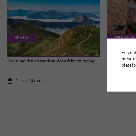
Sportive
Culturelle
En cont
mesure
Les 10 meilleures randonnées à faire en Ariège
Montgeard, not
platef
Lauragais
5,4 km - Mazères
5,8 km - Mo