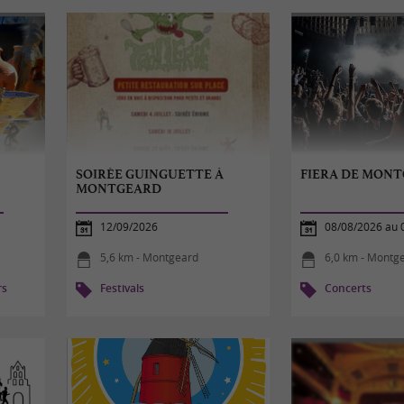
SOIRÉE GUINGUETTE À
FIERA DE MONT
MONTGEARD
12/09/2026
08/08/2026 au 
5,6 km - Montgeard
6,0 km - Montg
rs
Festivals
Concerts