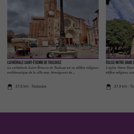
Cathédrale Saint-Étienne de Toulouse
Église Notre-Dame 
La cathédrale Saint-Étienne de Toulouse est un édifice religieux
L'église Notre-Dame
emblématique de la ville rose, témoignant de ...
édifice religieux ave
37,8 km - Toulouse
37,9 km - T