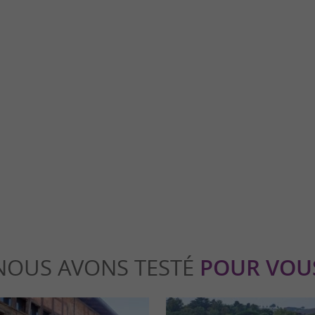
Parc Animalier de Lapenne
MBOUS À LAPENNE EN ARIEGE Un
Le Parc Animalier de Lapenne, une immers
s comme les autres pour les enfants À
nature et des bisons L’expérience vaut le déto
apenne
18,4 km - Lapenne
NOUS AVONS TESTÉ
POUR VOU