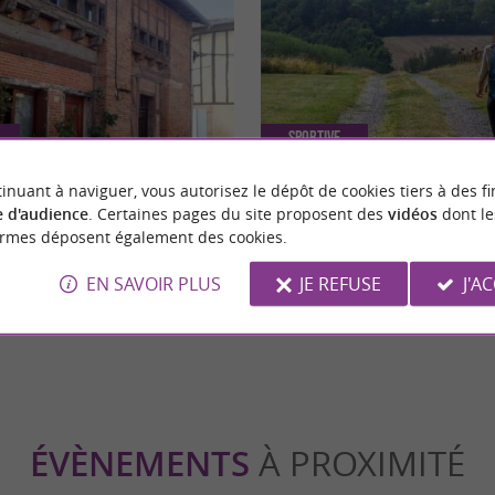
Sportive
inuant à naviguer, vous autorisez le dépôt de cookies tiers à des fi
 d'audience
. Certaines pages du site proposent des
vidéos
dont le
re village coup de coeur du
Randonnée vers le lac de la Thésa
ormes déposent également des cookies.
cœur du Lauragais
EN SAVOIR PLUS
JE REFUSE
J'A
ntgeard
5,8 km - Montgeard
ÉVÈNEMENTS
À PROXIMITÉ