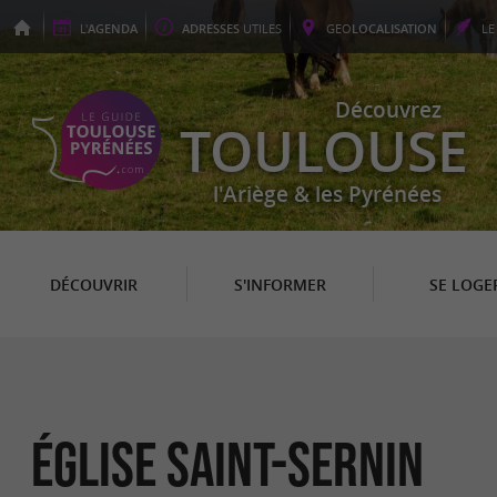
L'
AGENDA
ADRESSES
UTILES
GEO
LOCALISATION
L
Découvrez
TOULOUSE
l'Ariège & les Pyrénées
DÉCOUVRIR
S'INFORMER
SE LOGE
ÉGLISE SAINT-SERNIN