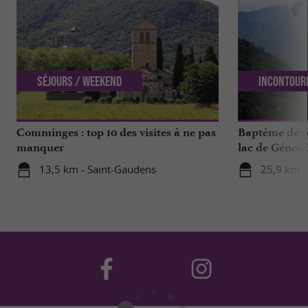
Séjours / Weekend
Incontour
Comminges : top 10 des visites à ne pas
Baptême de p
manquer
lac de Génos-
expérience à v
13,5 km - Saint-Gaudens
25,9 km -