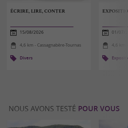
ÉCRIRE, LIRE, CONTER
EXPOSITI
15/08/2026
01/07/2
4,6 km - Cassagnabère-Tournas
4,6 km 
Divers
Exposit
NOUS AVONS TESTÉ
POUR VOUS