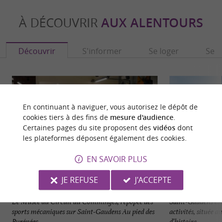
À DÉCOUVRIR
AUX ALENTOURS
Découvrir
S'informer
Se loger
Se r
En continuant à naviguer, vous autorisez le dépôt de
cookies tiers à des fins de
mesure d'audience
.
Certaines pages du site proposent des
vidéos
dont
les plateformes déposent également des cookies.
EN SAVOIR PLUS
JE REFUSE
J'ACCEPTE
Musée du Circuit du Comminges
Saint-Gaudens
Le Musée du Circuit du Comminges, l’épopée des
Saint-Gaudens est 
sports mécaniques sur Saint-Gaudens Au pied des
activités, située
Pyrénées, ...
d’histoire ...