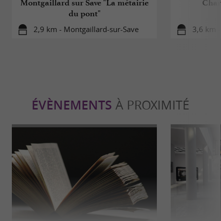
Montgaillard sur Save "La métairie
Char
du pont"
2,9 km - Montgaillard-sur-Save
3,6 km -
ÉVÈNEMENTS
À PROXIMITÉ