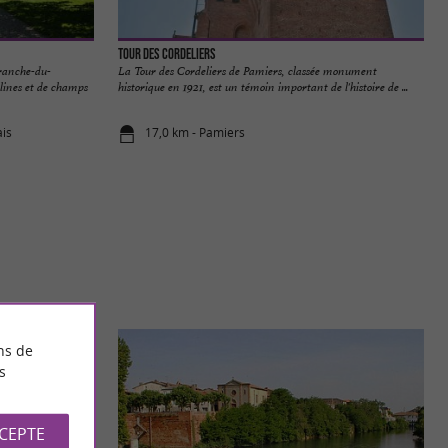
Tour des Cordeliers
ranche-du-
La Tour des Cordeliers de Pamiers, classée monument
lines et de champs
historique en 1921, est un témoin important de l'histoire de ...
ais
17,0 km - Pamiers
ns de
s
CCEPTE