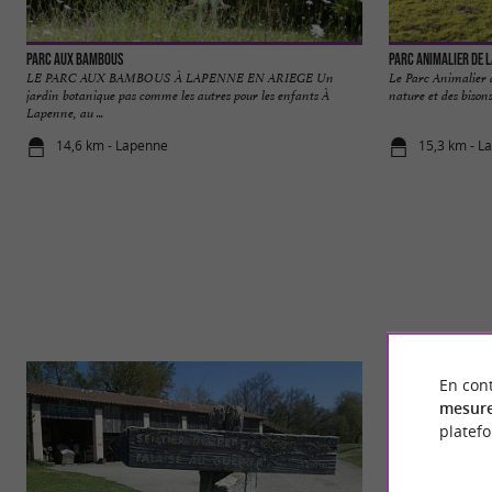
Parc aux Bambous
Parc Animalier de 
LE PARC AUX BAMBOUS À LAPENNE EN ARIEGE Un
Le Parc Animalier 
jardin botanique pas comme les autres pour les enfants À
nature et des bisons
Lapenne, au ...
14,6 km - Lapenne
15,3 km - L
En cont
mesure
platef