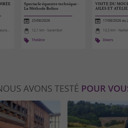
OIRÉE
Spectacle équestre technique -
VISITE DU MOUL
La Méthode Bolino
AILES ET ATELIE
25/08/2026
17/08/2026 au 
agais
12,1 km - Saverdun
13,5 km - Naill
Théâtre
Divers
NOUS AVONS TESTÉ
POUR VOU