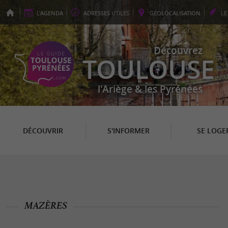
L'
AGENDA
ADRESSES
UTILES
GEO
LOCALISATION
L
Découvrez
TOULOUSE
l'Ariège & les Pyrénées
DÉCOUVRIR
S'INFORMER
SE LOGE
MAZÈRES