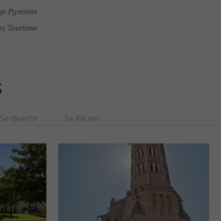
ège Pyrénées
es Tourisme
S
Se divertir
Se Réunir