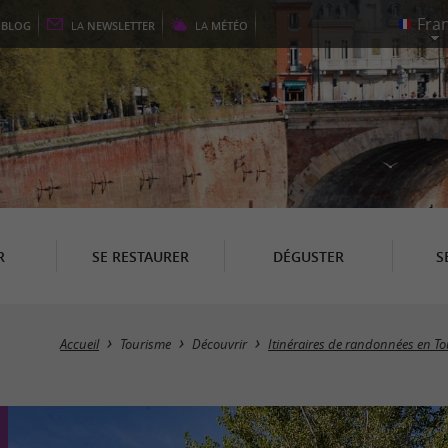
E
BLOG
LA
NEWSLETTER
LA
MÉTÉO
R
SE RESTAURER
DÉGUSTER
S
Accueil
Tourisme
Découvrir
Itinéraires de randonnées en T