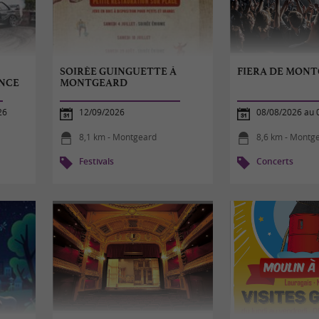
SOIRÉE GUINGUETTE À
FIERA DE MONT
NCE
MONTGEARD
26
12/09/2026
08/08/2026 au 
8,1 km - Montgeard
8,6 km - Montg
Festivals
Concerts