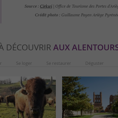
Source :
Cirkwi
| Office de Tourisme des Portes d'Ari
Crédit photo :
Guillaume Payen Ariège Pyréné
À DÉCOUVRIR
AUX ALENTOUR
r
Se loger
Se restaurer
Déguster