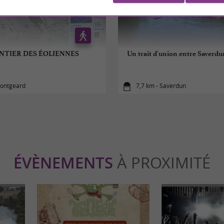
ENTIER DES ÉOLIENNES
Un trait d'union entre Saverdu
Montgeard
7,7 km - Saverdun
ÉVÈNEMENTS
À PROXIMITÉ