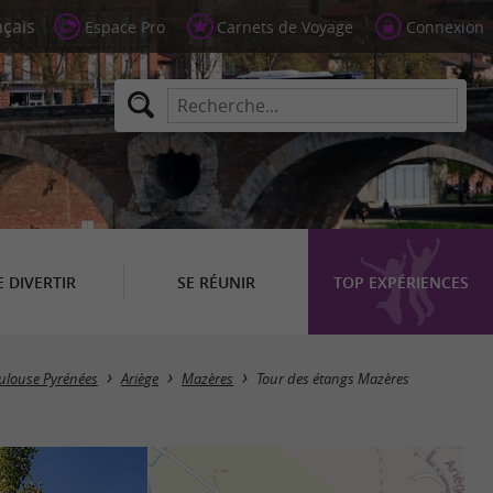
Espace Pro
Carnets de Voyage
Connexion
E DIVERTIR
SE RÉUNIR
TOP EXPÉRIENCES
oulouse Pyrénées
Ariège
Mazères
Tour des étangs Mazères