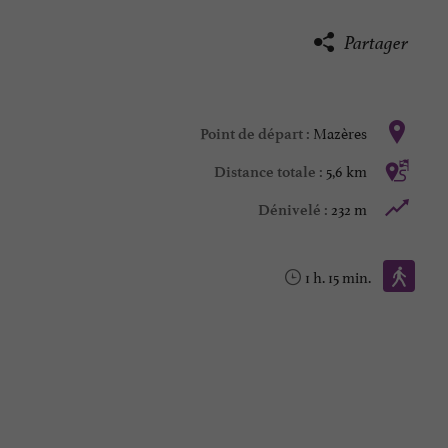
Partager
Mazères
Point de départ :
5,6 km
Distance totale :
232 m
Dénivelé :
Marche à pied :
1 h. 15 min.