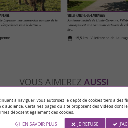
Lapenne
Villefranche-de-Lauragais
de Lapenne, une immersion au cœur de la
Ancienne bastide de Haute-Garonne, Villef
 L’expérience vaut le détour ...
Lauragais est une commune entourée de col
de ...
apenne
15,5 km - Villefranche-de-Laurag
VOUS AIMEREZ
AUSSI
inuant à naviguer, vous autorisez le dépôt de cookies tiers à des fi
 d'audience
. Certaines pages du site proposent des
vidéos
dont le
ormes déposent également des cookies.
EN SAVOIR PLUS
JE REFUSE
J'A