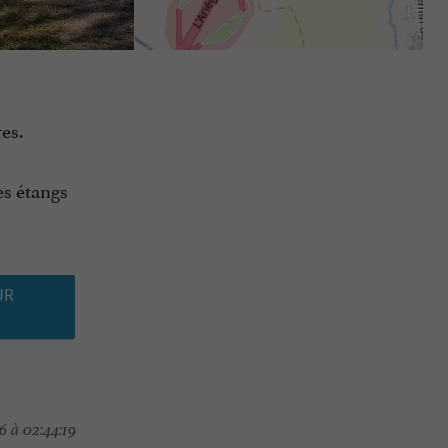
es.
es étangs
UR
 à 02:44:19