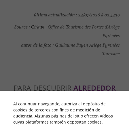
última actualización :
24/07/2026 à 02:44:19
Source :
Cirkwi
| Office de Tourisme des Portes d'Ariège
Pyrénées
autor de la foto :
Guillaume Payen Ariège Pyrénées
Tourisme
PARA DESCUBRIR
ALREDEDOR
Al continuar navegando, autoriza al depósito de
Descubrir
Información
Alojamiento
cookies de terceros con fines de
medición de
audiencia
. Algunas páginas del sitio ofrecen
vídeos
cuyas plataformas también depositan cookies.