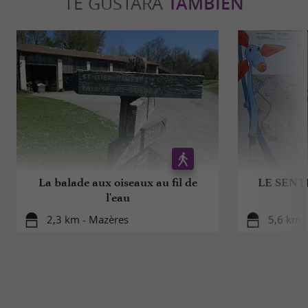
TE GUSTARÁ
TAMBIÉN
La balade aux oiseaux au fil de
LE SENT
l'eau
2,3 km - Mazères
5,6 km 