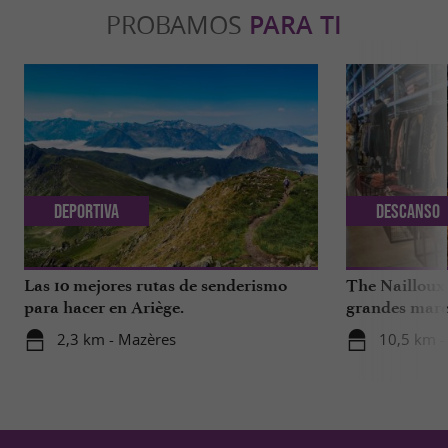
PROBAMOS
PARA TI
Deportiva
Descanso
Las 10 mejores rutas de senderismo
The Nailloux
para hacer en Ariège.
grandes marca
2,3 km - Mazères
10,5 km -