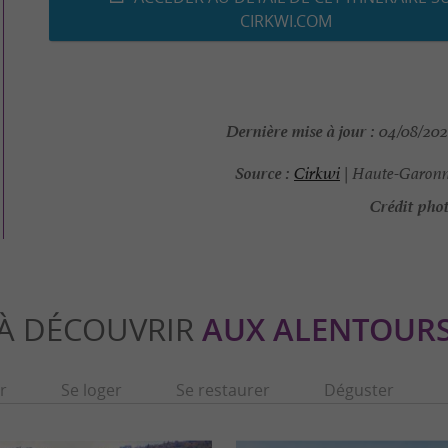
CIRKWI.COM
Dernière mise à jour :
04/08/2026
Source :
Cirkwi
| Haute-Garonn
Crédit phot
À DÉCOUVRIR
AUX ALENTOUR
r
Se loger
Se restaurer
Déguster