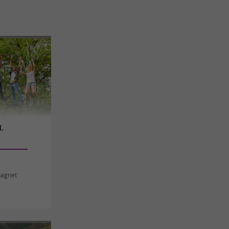
L
uagnet