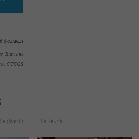
 à 04:45:41
e Tourisme
o :
OTCGS
S
Se divertir
Se Réunir