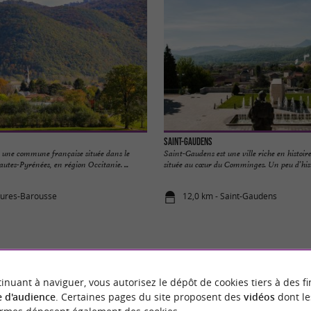
Saint-Gaudens
t une commune française située dans le
Saint-Gaudens est une ville riche en histoire
tes-Pyrénées, en région Occitanie. ...
située au cœur du Comminges. Un peu d’histo
oures-Barousse
12,0 km - Saint-Gaudens
inuant à naviguer, vous autorisez le dépôt de cookies tiers à des fi
VOUS AIMEREZ
AUSSI
 d'audience
. Certaines pages du site proposent des
vidéos
dont le