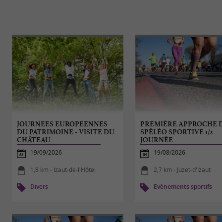
JOURNEES EUROPEENNES
PREMIÈRE APPROCHE D
DU PATRIMOINE - VISITE DU
SPÉLÉO SPORTIVE 1/2
CHÂTEAU
JOURNÉE
19/09/2026
19/08/2026
1,8 km - Izaut-de-l'Hôtel
2,7 km - Juzet-d'Izaut
Divers
Evènements sportifs