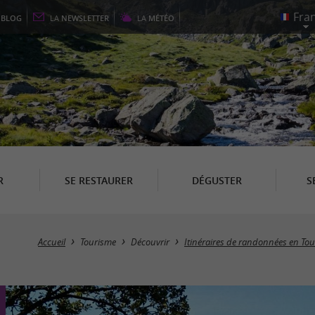
E
BLOG
LA
NEWSLETTER
LA
MÉTÉO
R
SE RESTAURER
DÉGUSTER
S
Accueil
Tourisme
Découvrir
Itinéraires de randonnées en To