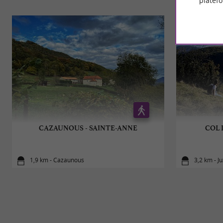
platef
CAZAUNOUS - SAINTE-ANNE
COL 
1,9 km - Cazaunous
3,2 km - Ju