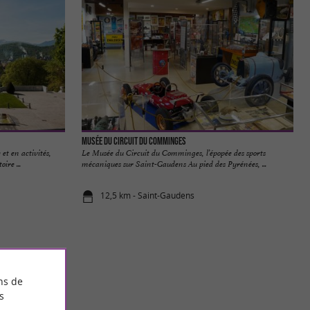
Musée du Circuit du Comminges
 et en activités,
Le Musée du Circuit du Comminges, l’épopée des sports
ire ...
mécaniques sur Saint-Gaudens Au pied des Pyrénées, ...
12,5 km - Saint-Gaudens
ns de
s