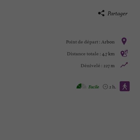
Partager
Arbon
Point de départ :
4,7 km
Distance totale :
227 m
Dénivelé :
Marche à pied :
Facile
2 h.