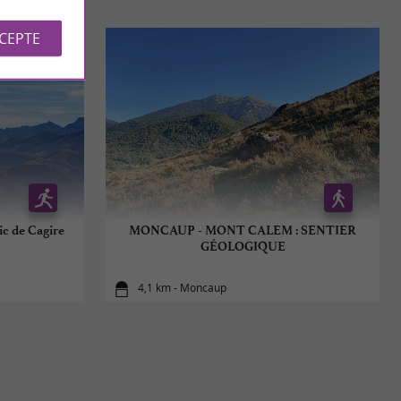
CCEPTE
Pic de Cagire
MONCAUP - MONT CALEM : SENTIER
GÉOLOGIQUE
4,1 km - Moncaup