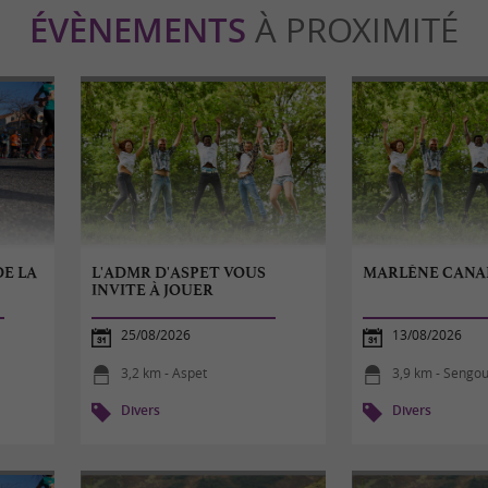
ÉVÈNEMENTS
À PROXIMITÉ
E LA
L'ADMR D'ASPET VOUS
MARLÈNE CANA
INVITE À JOUER
25/08/2026
13/08/2026
3,2 km - Aspet
3,9 km - Sengo
Divers
Divers