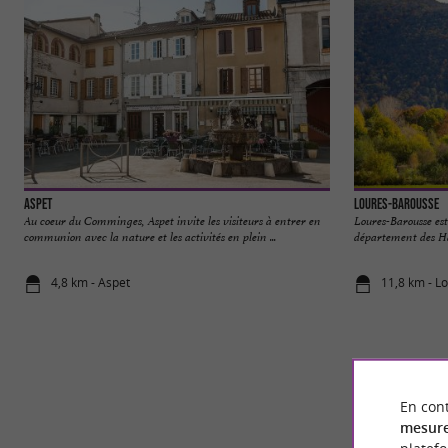
Aspet
Loures-Barousse
Au coeur du Comminges, Aspet invite les visiteurs à entrer en
Loures-Barousse es
communion avec la nature et les activités en plein ...
département des Hau
4,8 km - Aspet
11,8 km - L
En cont
mesure