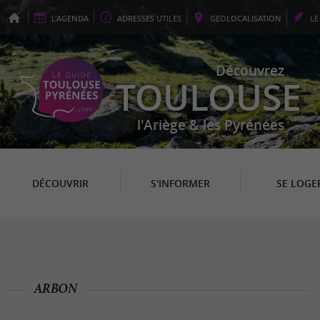
L'
AGENDA
ADRESSES
UTILES
GEO
LOCALISATION
L
Découvrez
TOULOUSE
l'Ariège & les Pyrénées
DÉCOUVRIR
S'INFORMER
SE LOGE
ARBON