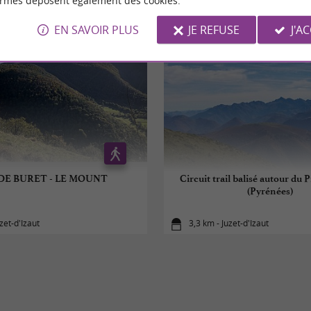
ormes déposent également des cookies.
EN SAVOIR PLUS
JE REFUSE
J'A
DE BURET - LE MOUNT
Circuit trail balisé autour du 
(Pyrénées)
zet-d'Izaut
3,3 km - Juzet-d'Izaut