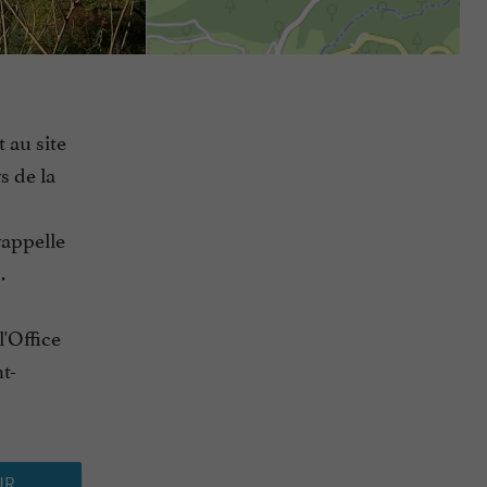
 au site
s de la
rappelle
.
l'Office
t-
UR