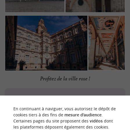
Profitez de la ville rose !
En continuant à naviguer, vous autorisez le dépôt de
cookies tiers à des fins de
mesure d'audience
.
Faites une
!
Certaines pages du site proposent des
vidéos
dont
visite de Toulouse à vélo
les plateformes déposent également des cookies.