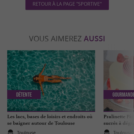
RETOUR À LA PAGE "SPORTIVE"
VOUS AIMEREZ
AUSSI
Détente
Gourmand
Les lacs, bases de loisirs et endroits où
Pralinette Pât
se baigner autour de Toulouse
sucrés à dégu
de Toulouse
Toulouse
Toulouse