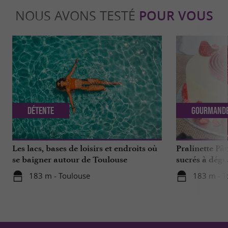
NOUS AVONS TESTÉ
POUR VOUS
Détente
Gourmand
Les lacs, bases de loisirs et endroits où
Pralinette Pât
se baigner autour de Toulouse
sucrés à dégu
de Toulouse
183 m - Toulouse
183 m - T