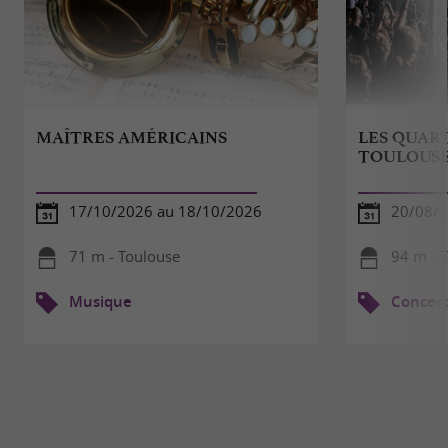
MAÎTRES AMÉRICAINS
LES QUART
TOULOUSE
17/10/2026 au 18/10/2026
20/08/
71 m - Toulouse
94 m - 
Musique
Concert