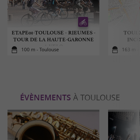
ETAPE01-TOULOUSE - RIEUMES -
TOULO
TOUR DE LA HAUTE-GARONNE
INC
A VELO
100 m - Toulouse
163 m -
ÉVÈNEMENTS
À TOULOUSE