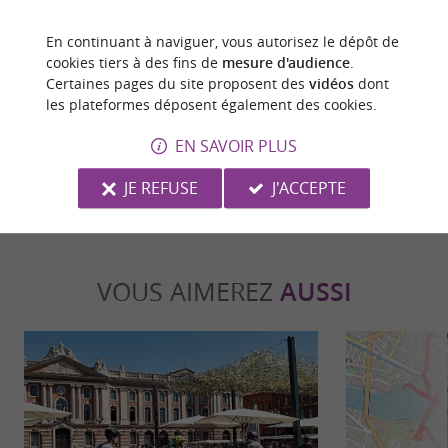
Capitole de Toulouse
Église Notre-Dame
En continuant à naviguer, vous autorisez le dépôt de
Le Capitole de Toulouse, bien plus qu'un simple
L'église Notre-Da
cookies tiers à des fins de
mesure d'audience
.
édifice, est un véritable témoin de l'histoire de la
religieux catholi
Certaines pages du site proposent des
vidéos
dont
ville. Un ...
Elle se situe sur la 
les plateformes déposent également des cookies.
90 m - Toulouse
140 m - T
EN SAVOIR PLUS
JE REFUSE
J'ACCEPTE
VOUS AIMEREZ
AUSSI