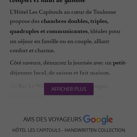
L’Hôtel Les Capitouls au cœur de Toulouse
propose des
chambres doubles, triples,
, idéales pour
quadruples et communicantes
un séjour en famille ou en couple, alliant
confort et charme.
Côté saveurs, démarrez la journée avec un
petit-
.
déjeuner local, de saison et fait maison
Au
, dégustez les
Bar Le Wilson
cépages
AFFICHER PLUS
dans une
emblématiques d’Occitanie
atmosphère feutrée.
En famille, une découverte de Toulouse facilitée
AVIS DES VOYAGEURS
par notre
et nos
brochure touristique
HÔTEL LES CAPITOULS - HANDWRITTEN COLLECTION
.