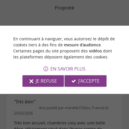
Propreté
"Week end à Toulouse avec accueil au top"
En continuant à naviguer, vous autorisez le dépôt de
Avis publié par Jonathanparis (Paris, France)
cookies tiers à des fins de
mesure d'audience
.
le 25/04/2026
Certaines pages du site proposent des
vidéos
dont
Bien qu un peu excentré, hotel bien situé car centre
les plateformes déposent également des cookies.
ville accessible à pied ou métro. Hotel à taille
humaine, avec une décoration très chouette : on se
EN SAVOIR PLUS
sent chez nous! Mention spéciale à l accueil...
JE REFUSE
J'ACCEPTE
LIRE L'AVIS COMPLET
"Très bien"
Avis publié par marielle f (Gers, France) le
23/02/2026
Très bon accueil, chambres cosy avec une belle
déco, idéalement situé dans l’hyper centre de