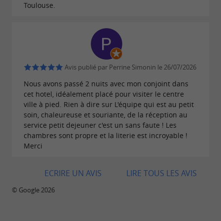
Toulouse.
réservez par e-mail à l'adresse
HC139@accor.com avec le
code
SUMMERCAPITOULS26.
Une localisation de choix et services 4
Avis publié par Perrine Simonin le 26/07/2026
Etoiles au cœur de la ville rose
Nous avons passé 2 nuits avec mon conjoint dans
cet hotel, idéalement placé pour visiter le centre
Réception 24h/24 – Room service – Pressing –
ville à pied. Rien à dire sur L'équipe qui est au petit
Wi-Fi haut débit – Accès PMR au rez-de-
soin, chaleureuse et souriante, de la réception au
service petit dejeuner c'est un sans faute ! Les
chaussée – Salle de Fitness - Climatisation.
chambres sont propre et la literie est incroyable !
Merci
:
Situation idéale
2 min à pied de la station
Jean-Jaurès
ECRIRE UN AVIS
LIRE TOUS LES AVIS
desservant les lignes A et B
© Google 2026
10 min à pied du
et du centre
Capitole
historique toulousain