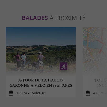
BALADES
À PROXIMITÉ
A-TOUR DE LA HAUTE-
TOULO
GARONNE A VELO EN 13 ETAPES
INC
165 m - Toulouse
478 m -