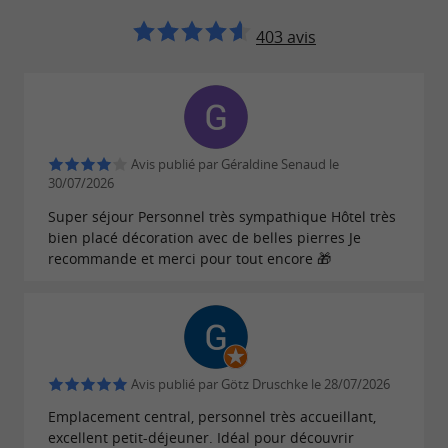
recommandations sur mesure
403 avis
Offrez-vous une
en
parenthèse bien-être
partenariat avec l’
Institut Le Boudoir – Terre
: produits d’accueil Bleu par Nature
de Pastel
offerts en chambre dès l’arrivée, puis
massage
Avis publié par Géraldine Senaud le
à quelques pas de l’hôtel.
duo ou individuel
30/07/2026
Pour une escapade à deux, notre
crée
Super séjour Personnel très sympathique Hôtel très
Love Box
bien placé décoration avec de belles pierres Je
un moment complice clé en main.
recommande et merci pour tout encore 🎁
Offre promotionnelle
Profitez d'une
: du 1er
offre estivale exclusive
juillet au 6 septembre 2026, le petit déjeuner est
Avis publié par Götz Druschke le 28/07/2026
offert pour deux personnes pour tout séjour de
Emplacement central, personnel très accueillant,
deux nuits minimum. Pour en bénéficier,
excellent petit-déjeuner. Idéal pour découvrir