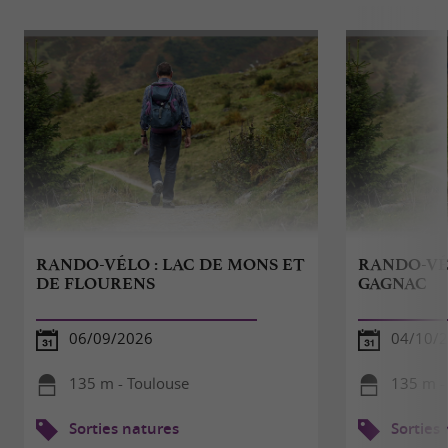
RANDO-VÉLO : LAC DE MONS ET
RANDO-VÉL
DE FLOURENS
GAGNAC
06/09/2026
04/10/
135 m - Toulouse
135 m -
Sorties natures
Sorties