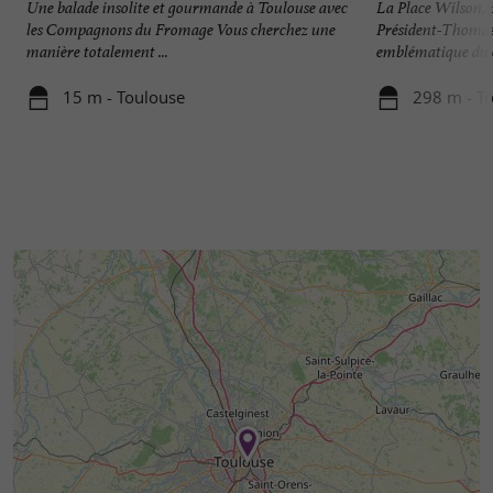
Une balade insolite et gourmande à Toulouse avec
La Place Wilson, 
les Compagnons du Fromage Vous cherchez une
Président-Thomas
manière totalement ...
emblématique du c
15 m - Toulouse
298 m - T