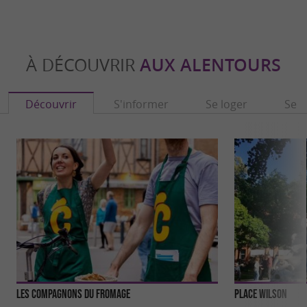
À DÉCOUVRIR
AUX ALENTOURS
Découvrir
S'informer
Se loger
Se r
Les Compagnons du Fromage
Place Wilson