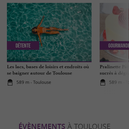
Détente
Gourmand
Les lacs, bases de loisirs et endroits où
Pralinette Pât
se baigner autour de Toulouse
sucrés à dégu
de Toulouse
589 m - Toulouse
589 m - T
ÉVÈNEMENTS
À TOULOUSE