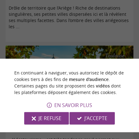
Drôle de territoire que l’Ariège ! Riche de destinations
singulières, ses petites villes dispersées ici et là révèlent
ses multiples facettes. Dans l’ombre des villes ariégeoises
les ...
Toulouse
En continuant à naviguer, vous autorisez le dépôt de
cookies tiers à des fins de
mesure d'audience
.
Certaines pages du site proposent des
vidéos
dont
les plateformes déposent également des cookies.
EN SAVOIR PLUS
JE REFUSE
J'ACCEPTE
Éco-tourisme à Toulouse, en Ariège et dans les Pyrénées